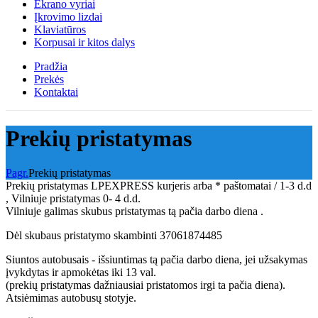
Ekrano vyriai
Įkrovimo lizdai
Klaviatūros
Korpusai ir kitos dalys
Pradžia
Prekės
Kontaktai
Prekių pristatymas
Pagr.
Prekių pristatymas
Prekių pristatymas LPEXPRESS kurjeris arba * paštomatai / 1-3 d.d
, Vilniuje pristatymas 0- 4 d.d.
Vilniuje galimas skubus pristatymas tą pačia darbo diena .
Dėl skubaus pristatymo skambinti 37061874485
Siuntos autobusais - išsiuntimas tą pačia darbo diena, jei užsakymas
įvykdytas ir apmokėtas iki 13 val.
(prekių pristatymas dažniausiai pristatomos irgi ta pačia diena).
Atsiėmimas autobusų stotyje.