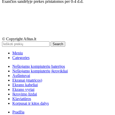
Esančios sandėlyje prekes pristatomos per 0-4 d.d.
© Copyright Afitas.lt
Search
Meniu
Categories
Nešiojamų kompiuterių baterijos
Nešiojamų kompiuterių įkrovikliai
Aušintuvai
Ekranai (matricos)
Ekrano kabeliai
Ekrano vyriai
Įkrovimo lizdai
Klaviatūros
Korpusai ir kitos dalys
Pradžia