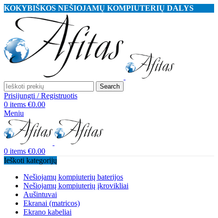
KOKYBIŠKOS NEŠIOJAMŲ KOMPIUTERIŲ DALYS
Search
Prisijungti / Registruotis
0
items
€
0.00
Meniu
0
items
€
0.00
Ieškoti kategorijų
Nešiojamų kompiuterių baterijos
Nešiojamų kompiuterių įkrovikliai
Aušintuvai
Ekranai (matricos)
Ekrano kabeliai