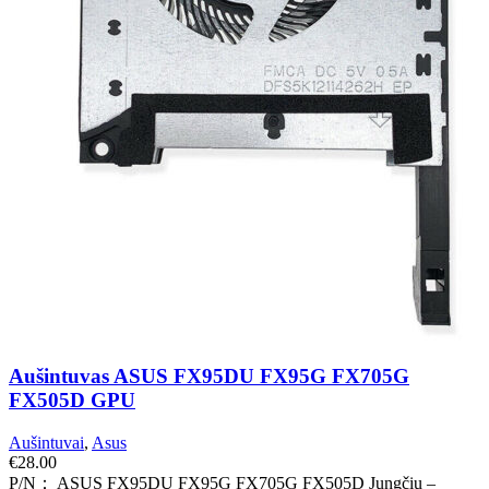
Aušintuvas ASUS FX95DU FX95G FX705G
FX505D GPU
Aušintuvai
,
Asus
€
28.00
P/N： ASUS FX95DU FX95G FX705G FX505D Jungčių –