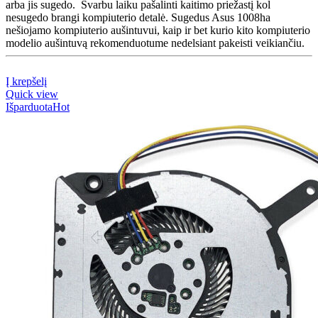
arba jis sugedo. Svarbu laiku pašalinti kaitimo priežastį kol
nesugedo brangi kompiuterio detalė. Sugedus Asus 1008ha
nešiojamo kompiuterio aušintuvui, kaip ir bet kurio kito kompiuterio
modelio aušintuvą rekomenduotume nedelsiant pakeisti veikiančiu.
Į krepšelį
Quick view
Išparduota
Hot