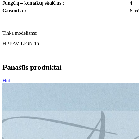
Jungčių – kontaktų skaičius
：
4
Garantija
：
6 mė
Tinka modeliams:
HP PAVILION 15
Panašūs produktai
Hot