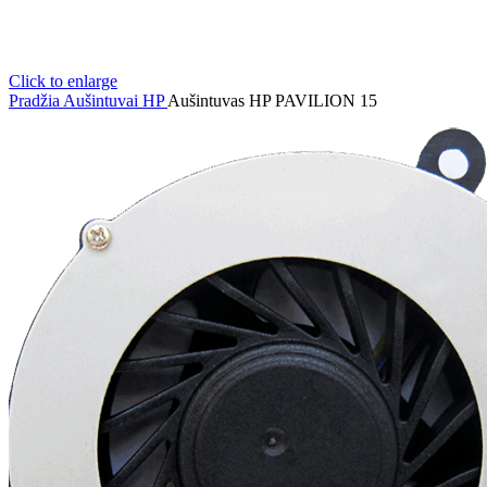
Click to enlarge
Pradžia
Aušintuvai
HP
Aušintuvas HP PAVILION 15