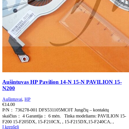
Aušintuvas HP Pavilion 14-N 15-N PAVILION 15-
N200
Aušintuvai
,
HP
€
14.00
P/N： 736278-001 DFS531105MC0T Jungčių – kontaktų
skaičius： 4 Garantija： 6 mėn. Tinka modeliams: PAVILION 15-
F200 15-F205DX, 15-F210CX, , 15-F215DX,15-F240CA, ,
Į krepšelį