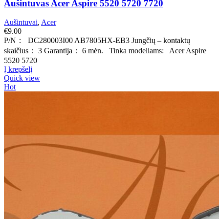
Aušintuvas Acer Aspire 5520 5720 7720
Aušintuvai
,
Acer
€
9.00
P/N： DC280003I00 AB7805HX-EB3 Jungčių – kontaktų
skaičius： 3 Garantija： 6 mėn. Tinka modeliams: Acer Aspire
5520 5720
Į krepšelį
Quick view
Hot