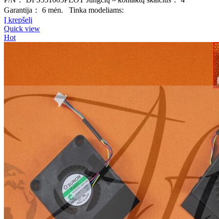
Garantija： 6 mėn. Tinka modeliams:
Į krepšelį
Quick view
Hot