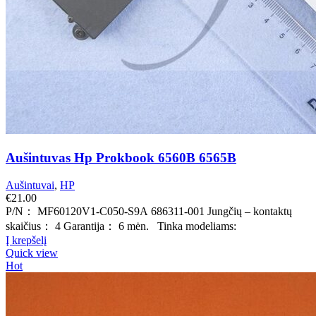
Aušintuvas Hp Prokbook 6560B 6565B
Aušintuvai
,
HP
€
21.00
P/N： MF60120V1-C050-S9A 686311-001 Jungčių – kontaktų
skaičius： 4 Garantija： 6 mėn. Tinka modeliams:
Į krepšelį
Quick view
Hot