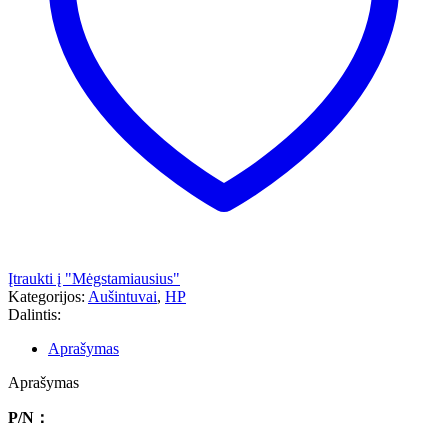
Įtraukti į "Mėgstamiausius"
Kategorijos:
Aušintuvai
,
HP
Dalintis:
Aprašymas
Aprašymas
P/N
：