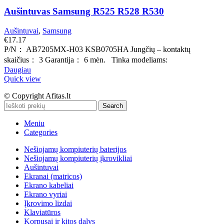
Aušintuvas Samsung R525 R528 R530
Aušintuvai
,
Samsung
€
17.17
P/N： AB7205MX-H03 KSB0705HA Jungčių – kontaktų
skaičius： 3 Garantija： 6 mėn. Tinka modeliams:
Daugiau
Quick view
© Copyright Afitas.lt
Search
Meniu
Categories
Nešiojamų kompiuterių baterijos
Nešiojamų kompiuterių įkrovikliai
Aušintuvai
Ekranai (matricos)
Ekrano kabeliai
Ekrano vyriai
Įkrovimo lizdai
Klaviatūros
Korpusai ir kitos dalys