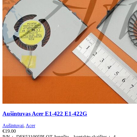
Aušintuvas Acer E1-422 E1-422G
Aušintuvai
,
Acer
€
19.00
P/N： DFS531005PLOT Jungčių – kontaktų skaičius： 4