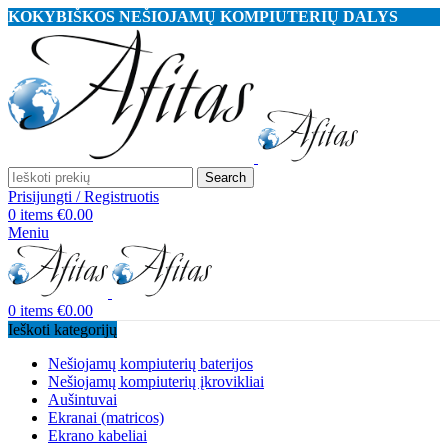
KOKYBIŠKOS NEŠIOJAMŲ KOMPIUTERIŲ DALYS
Search
Prisijungti / Registruotis
0
items
€
0.00
Meniu
0
items
€
0.00
Ieškoti kategorijų
Nešiojamų kompiuterių baterijos
Nešiojamų kompiuterių įkrovikliai
Aušintuvai
Ekranai (matricos)
Ekrano kabeliai