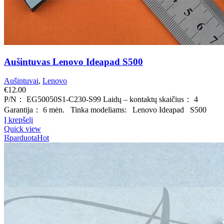
Aušintuvas Lenovo Ideapad S500
Aušintuvai
,
Lenovo
€
12.00
P/N： EG50050S1-C230-S99 Laidų – kontaktų skaičius： 4
Garantija： 6 mėn. Tinka modeliams: Lenovo Ideapad S500
Į krepšelį
Quick view
Išparduota
Hot