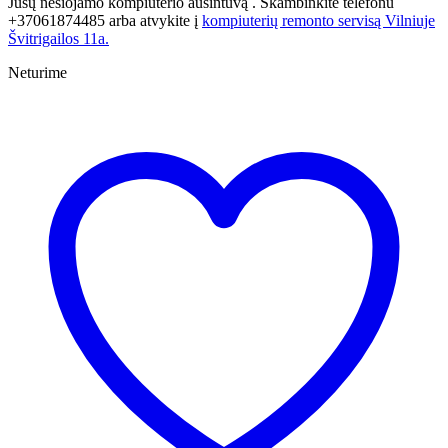
Jūsų nešiojamo kompiuterio aušintuvą . Skambinkite telefonu
+37061874485 arba atvykite į
kompiuterių remonto servisą Vilniuje
Švitrigailos 11a.
Neturime