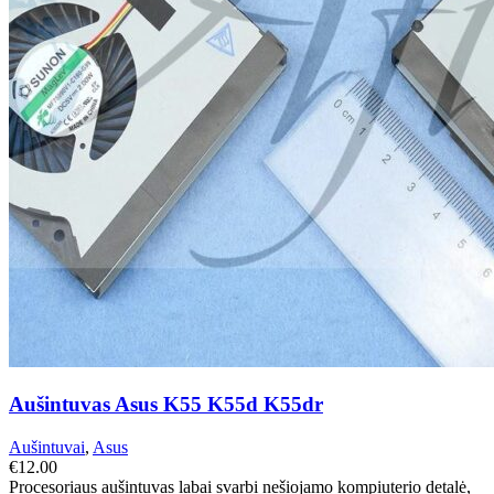
Aušintuvas Asus K55 K55d K55dr
Aušintuvai
,
Asus
€
12.00
Procesoriaus aušintuvas labai svarbi nešiojamo kompiuterio detalė,