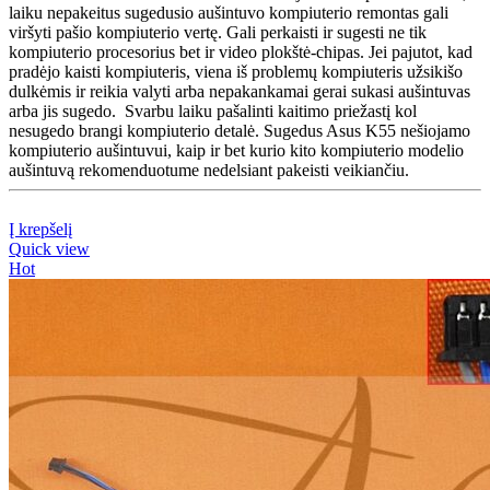
laiku nepakeitus sugedusio aušintuvo kompiuterio remontas gali
viršyti pašio kompiuterio vertę. Gali perkaisti ir sugesti ne tik
kompiuterio procesorius bet ir video plokštė-chipas. Jei pajutot, kad
pradėjo kaisti kompiuteris, viena iš problemų kompiuteris užsikišo
dulkėmis ir reikia valyti arba nepakankamai gerai sukasi aušintuvas
arba jis sugedo. Svarbu laiku pašalinti kaitimo priežastį kol
nesugedo brangi kompiuterio detalė. Sugedus Asus K55 nešiojamo
kompiuterio aušintuvui, kaip ir bet kurio kito kompiuterio modelio
aušintuvą rekomenduotume nedelsiant pakeisti veikiančiu.
Į krepšelį
Quick view
Hot