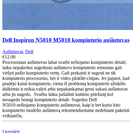
Dell Inspiron N5010 M5010 kompiuterio aušintuvas
Aušintuvai
,
Dell
€
12.00
Procesoriaus aušintuvas labai svarbi nešiojamo kompiuterio detalė,
laiku nepakeitus sugedusio aušintuvo kompiuterio remontas gali
viršyti pašio kompiuterio vertę. Gali perkaisti ir sugesti ne tik
kompiuterio procesorius, bet ir video plokštė-chipas. Jei pajutot, kad
pradėjo kaisti kompiuteris, viena iš problemų kompiuteris užsikišo
dulkėmis ir reikia valyti arba nepakankamai gerai sukasi aušintuvas
arba jis sugedo. Svarbu laiku pašalinti kaitimo priežastį kol
nesugedo brangi kompiuterio detalė. Sugedus Dell
N5010 nešiojamo kompiuterio aušintuvui, kaip ir bet kurio kito
kompiuterio modelio aušintuvą rekomenduotume nedelsiant pakeisti
veikiančiu.
Į krepšelį