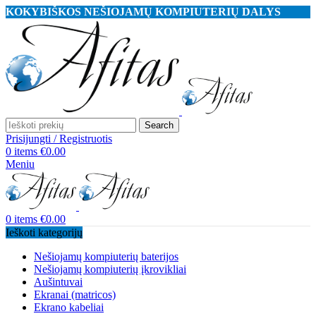
KOKYBIŠKOS NEŠIOJAMŲ KOMPIUTERIŲ DALYS
Search
Prisijungti / Registruotis
0
items
€
0.00
Meniu
0
items
€
0.00
Ieškoti kategorijų
Nešiojamų kompiuterių baterijos
Nešiojamų kompiuterių įkrovikliai
Aušintuvai
Ekranai (matricos)
Ekrano kabeliai