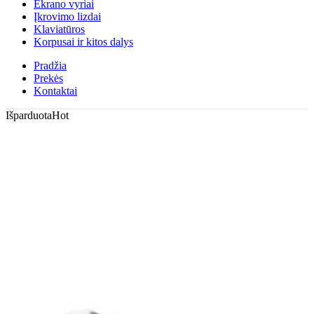
Ekrano vyriai
Įkrovimo lizdai
Klaviatūros
Korpusai ir kitos dalys
Pradžia
Prekės
Kontaktai
Išparduota
Hot