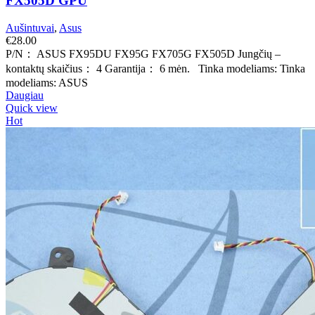
FX505D GPU
Aušintuvai
,
Asus
€
28.00
P/N： ASUS FX95DU FX95G FX705G FX505D Jungčių –
kontaktų skaičius： 4 Garantija： 6 mėn. Tinka modeliams: Tinka
modeliams: ASUS
Daugiau
Quick view
Hot