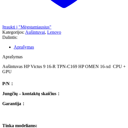
Įtraukti į "Mėgstamiausius"
Kategorijos:
Aušintuvai
,
Lenovo
Dalintis:
Aprašymas
Aprašymas
Aušintuvas HP Victus 9 16-R TPN-C169 HP OMEN 16-xd CPU +
GPU
P/N
：
Jungčių – kontaktų skaičius
：
Garantija
：
Tinka modeliams: