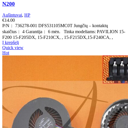
N200
Aušintuvai
,
HP
€
14.00
P/N： 736278-001 DFS531105MC0T Jungčių – kontaktų
skaičius： 4 Garantija： 6 mėn. Tinka modeliams: PAVILION 15-
F200 15-F205DX, 15-F210CX, , 15-F215DX,15-F240CA, ,
Į krepšelį
Quick view
Hot