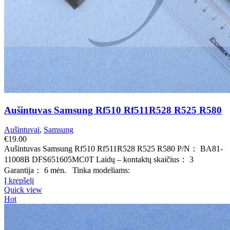
Aušintuvas Samsung Rf510 Rf511R528 R525 R580
Aušintuvai
,
Samsung
€
19.00
Aušintuvas Samsung Rf510 Rf511R528 R525 R580 P/N： BA81-
11008B DFS651605MC0T Laidų – kontaktų skaičius： 3
Garantija： 6 mėn. Tinka modeliams:
Į krepšelį
Quick view
Hot