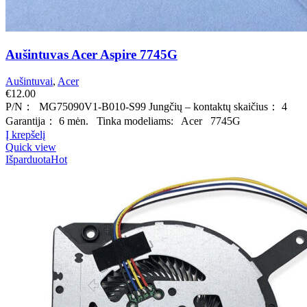
Aušintuvas Acer Aspire 7745G
Aušintuvai
,
Acer
€
12.00
P/N： MG75090V1-B010-S99 Jungčių – kontaktų skaičius： 4
Garantija： 6 mėn. Tinka modeliams: Acer 7745G
Į krepšelį
Quick view
Išparduota
Hot