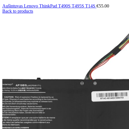
Aušintuvas Lenovo ThinkPad T490S T495S T14S
€
55.00
Back to products