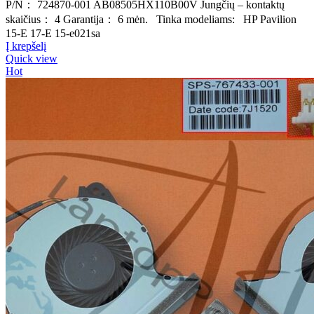
P/N： 724870-001 AB08505HX110B00V Jungčių – kontaktų
skaičius： 4 Garantija： 6 mėn. Tinka modeliams: HP Pavilion
15-E 17-E 15-e021sa
Į krepšelį
Quick view
Hot