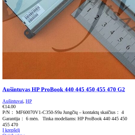
Aušintuvas HP ProBook 440 445 450 455 470 G2
Aušintuvai
,
HP
€
14.00
P/N： MF60070V1-C350-S9a Jungčių – kontaktų skaičius： 4
Garantija： 6 mėn. Tinka modeliams: HP ProBook 440 445 450
455 470
Į krepšelį