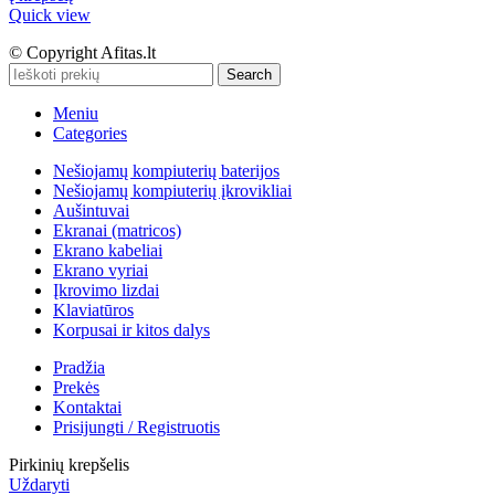
Quick view
© Copyright Afitas.lt
Search
Meniu
Categories
Nešiojamų kompiuterių baterijos
Nešiojamų kompiuterių įkrovikliai
Aušintuvai
Ekranai (matricos)
Ekrano kabeliai
Ekrano vyriai
Įkrovimo lizdai
Klaviatūros
Korpusai ir kitos dalys
Pradžia
Prekės
Kontaktai
Prisijungti / Registruotis
Pirkinių krepšelis
Uždaryti