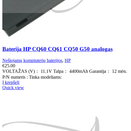
Baterija HP CQ60 CQ61 CQ50 G50 analogas
Nešiojamų kompiuterių baterijos
,
HP
€
25.00
VOLTAŽAS (V)： 11.1V Talpa： 4400mAh Garantija： 12 mėn.
P/N numeris : Tinka modeliams:
Į krepšelį
Quick view