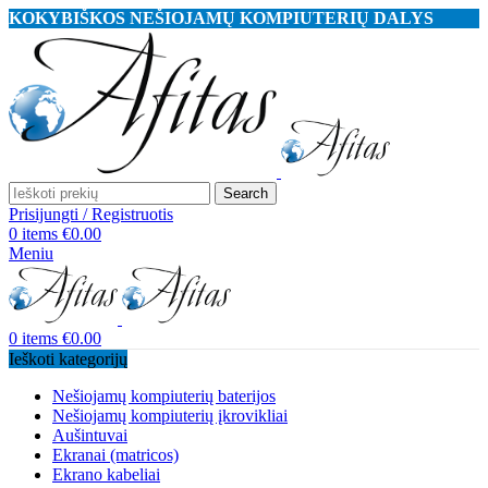
KOKYBIŠKOS NEŠIOJAMŲ KOMPIUTERIŲ DALYS
Search
Prisijungti / Registruotis
0
items
€
0.00
Meniu
0
items
€
0.00
Ieškoti kategorijų
Nešiojamų kompiuterių baterijos
Nešiojamų kompiuterių įkrovikliai
Aušintuvai
Ekranai (matricos)
Ekrano kabeliai