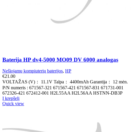
Baterija HP dv4-5000 MO09 DV 6000 analogas
Nešiojamų kompiuterių baterijos
,
HP
€
21.00
VOLTAŽAS (V)： 11.1V Talpa： 4400mAh Garantija： 12 mėn.
P/N numeris : 671567-321 671567-421 671567-831 671731-001
672326-421 672412-001 H2L55AA H2L56AA HSTNN-DB3P
Į krepšelį
Quick view