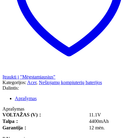
Įtraukti į "Mėgstamiausius"
Kategorijos:
Acer
,
Nešiojamų kompiuterių baterijos
Dalintis:
Aprašymas
Aprašymas
VOLTAŽAS
(V)
：
11.1V
Talpa
：
4400mAh
Garantija
：
12 mėn.