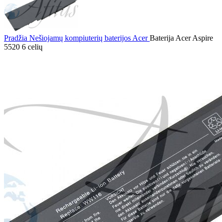
Pradžia
Nešiojamų kompiuterių baterijos
Acer
Baterija Acer Aspire
5520 6 celių