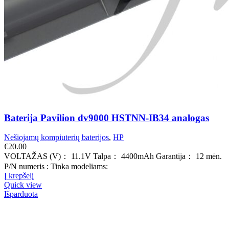
Baterija Pavilion dv9000 HSTNN-IB34 analogas
Nešiojamų kompiuterių baterijos
,
HP
€
20.00
VOLTAŽAS (V)： 11.1V Talpa： 4400mAh Garantija： 12 mėn.
P/N numeris : Tinka modeliams:
Į krepšelį
Quick view
Išparduota