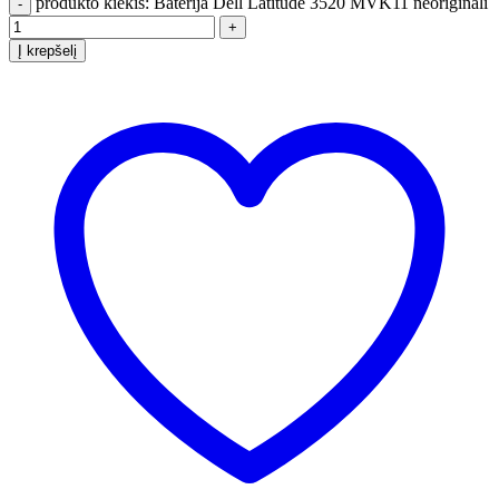
produkto kiekis: Baterija Dell Latitude 3520 MVK11 neoriginali
Į krepšelį