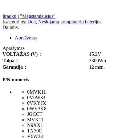
Įtraukti į "Mėgstamiausius"
Kategorijos:
Dell
,
Nešiojamų kompiuterių baterijos
Dalintis:
Aprašymas
Aprašymas
VOLTAŽAS
(V)
：
15.2V
Talpa
：
3300Wh
Garantija
：
12 mėn.
P/N numeris
0MVK11
0V6W33
0VKYJX
0WV3K8
JGCCT
MVK11
N9XX1
TN70C
V6W33