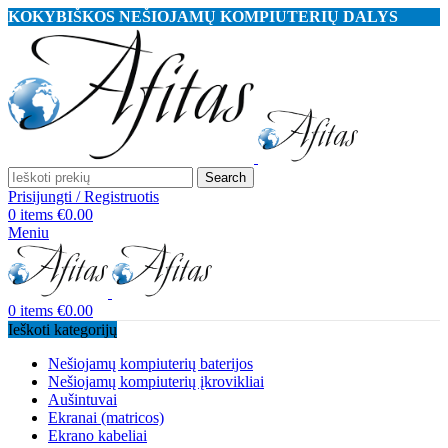
KOKYBIŠKOS NEŠIOJAMŲ KOMPIUTERIŲ DALYS
Search
Prisijungti / Registruotis
0
items
€
0.00
Meniu
0
items
€
0.00
Ieškoti kategorijų
Nešiojamų kompiuterių baterijos
Nešiojamų kompiuterių įkrovikliai
Aušintuvai
Ekranai (matricos)
Ekrano kabeliai