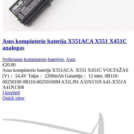
Asus kompiuterio baterija X551ACA X551 X451C
analogas
Nešiojamų kompiuterių baterijos
,
Asus
€
20.00
Asus kompiuterio baterija X551ACA X551 X451C VOLTAŽAS
(V)： 14.4V Talpa： 2200mAh Garantija： 12 mėn. 0B110-
00250100 0B110-00250100M A31LJ91 A31N1319 A41-X551A
A41N1308
Į krepšelį
Quick view