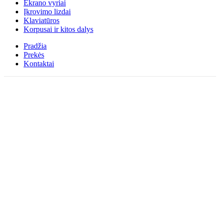
Ekrano vyriai
Įkrovimo lizdai
Klaviatūros
Korpusai ir kitos dalys
Pradžia
Prekės
Kontaktai