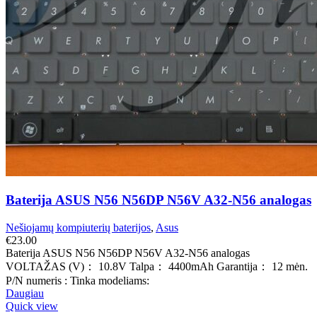
Baterija ASUS N56 N56DP N56V A32-N56 analogas
Nešiojamų kompiuterių baterijos
,
Asus
€
23.00
Baterija ASUS N56 N56DP N56V A32-N56 analogas
VOLTAŽAS (V)： 10.8V Talpa： 4400mAh Garantija： 12 mėn.
P/N numeris : Tinka modeliams:
Daugiau
Quick view