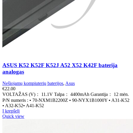
ASUS K52 K52F K52J A52 X52 K42F baterija
analogas
Nešiojamų kompiuterių baterijos
,
Asus
€
22.00
VOLTAŽAS (V)： 11.1V Talpa： 4400mAh Garantija： 12 mėn.
P/N numeris : • 70-NXM1B2200Z • 90-NYX1B1000Y • A31-K52
• A32-K52• A41-K52
Į krepšelį
Quick view