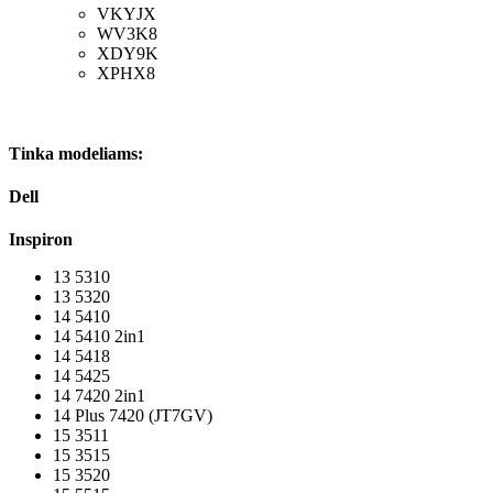
VKYJX
WV3K8
XDY9K
XPHX8
Tinka modeliams:
Dell
Inspiron
13 5310
13 5320
14 5410
14 5410 2in1
14 5418
14 5425
14 7420 2in1
14 Plus 7420 (JT7GV)
15 3511
15 3515
15 3520