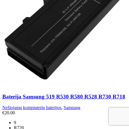
Baterija Samsung 519 R530 R580 R528 R730 R718
Nešiojamų kompiuterių baterijos
,
Samsung
€
20.00
9
R720