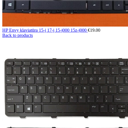
HP Envy klaviatūra 15-j 17-j 15-j000 15z-j000
€
19.00
Back to products