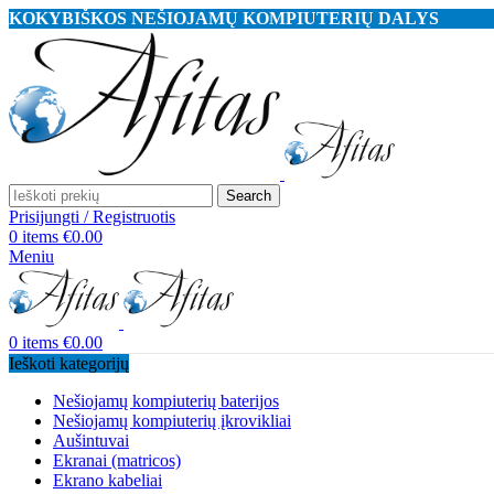
KOKYBIŠKOS NEŠIOJAMŲ KOMPIUTERIŲ DALYS
Search
Prisijungti / Registruotis
0
items
€
0.00
Meniu
0
items
€
0.00
Ieškoti kategorijų
Nešiojamų kompiuterių baterijos
Nešiojamų kompiuterių įkrovikliai
Aušintuvai
Ekranai (matricos)
Ekrano kabeliai