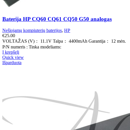
Baterija HP CQ60 CQ61 CQ50 G50 analogas
Nešiojamų kompiuterių baterijos
,
HP
€
25.00
VOLTAŽAS (V)： 11.1V Talpa： 4400mAh Garantija： 12 mėn.
P/N numeris : Tinka modeliams:
Į krepšelį
Quick view
Išparduota