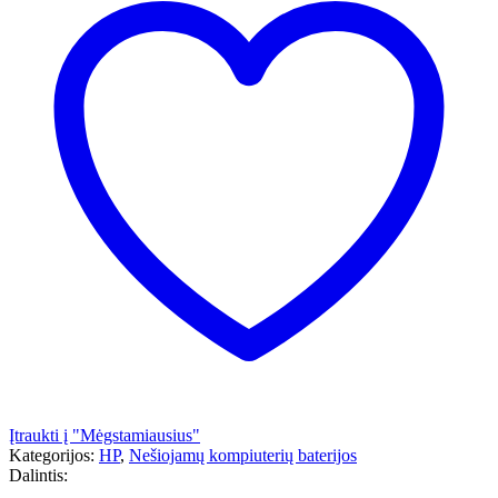
Įtraukti į "Mėgstamiausius"
Kategorijos:
HP
,
Nešiojamų kompiuterių baterijos
Dalintis: