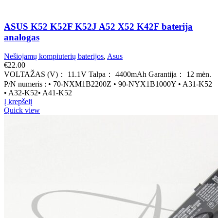
ASUS K52 K52F K52J A52 X52 K42F baterija
analogas
Nešiojamų kompiuterių baterijos
,
Asus
€
22.00
VOLTAŽAS (V)： 11.1V Talpa： 4400mAh Garantija： 12 mėn.
P/N numeris : • 70-NXM1B2200Z • 90-NYX1B1000Y • A31-K52
• A32-K52• A41-K52
Į krepšelį
Quick view