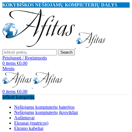
KOKYBIŠKOS NEŠIOJAMŲ KOMPIUTERIŲ DALYS
Search
Prisijungti / Registruotis
0
items
€
0.00
Meniu
0
items
€
0.00
Ieškoti kategorijų
Nešiojamų kompiuterių baterijos
Nešiojamų kompiuterių įkrovikliai
Aušintuvai
Ekranai (matricos)
Ekrano kabeliai