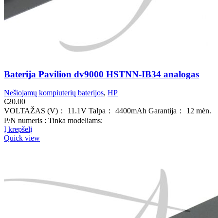
Baterija Pavilion dv9000 HSTNN-IB34 analogas
Nešiojamų kompiuterių baterijos
,
HP
€
20.00
VOLTAŽAS (V)： 11.1V Talpa： 4400mAh Garantija： 12 mėn.
P/N numeris : Tinka modeliams:
Į krepšelį
Quick view