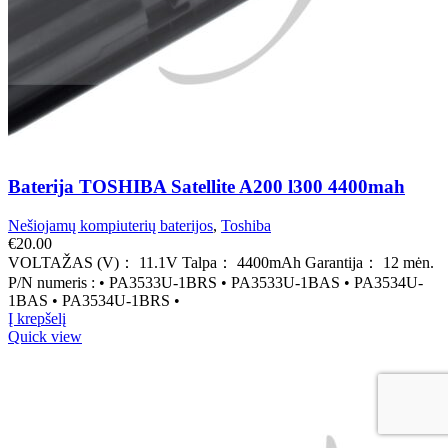
Baterija TOSHIBA Satellite A200 l300 4400mah
Nešiojamų kompiuterių baterijos
,
Toshiba
€
20.00
VOLTAŽAS (V)： 11.1V Talpa： 4400mAh Garantija： 12 mėn.
P/N numeris : • PA3533U-1BRS • PA3533U-1BAS • PA3534U-
1BAS • PA3534U-1BRS •
Į krepšelį
Quick view