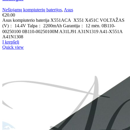
Nešiojamų kompiuterių baterijos
,
Asus
€
20.00
Asus kompiuterio baterija X551ACA X551 X451C VOLTAŽAS
(V)： 14.4V Talpa： 2200mAh Garantija： 12 mėn. 0B110-
00250100 0B110-00250100M A31LJ91 A31N1319 A41-X551A
A41N1308
Į krepšelį
Quick view