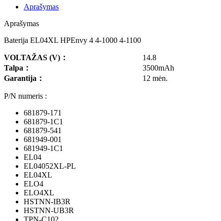
Aprašymas
Aprašymas
Baterija EL04XL HPEnvy 4 4-1000 4-1100
VOLTAŽAS
(V)
：
14.8
Talpa
：
3500mAh
Garantija
：
12 mėn.
P/N numeris :
681879-171
681879-1C1
681879-541
681949-001
681949-1C1
EL04
EL04052XL-PL
EL04XL
ELO4
ELO4XL
HSTNN-IB3R
HSTNN-UB3R
TPN-C102