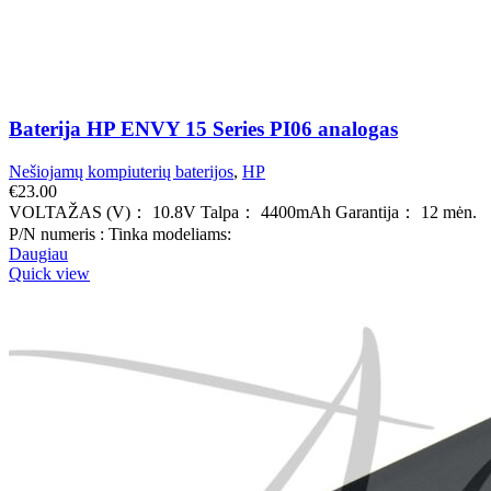
Baterija HP ENVY 15 Series PI06 analogas
Nešiojamų kompiuterių baterijos
,
HP
€
23.00
VOLTAŽAS (V)： 10.8V Talpa： 4400mAh Garantija： 12 mėn.
P/N numeris : Tinka modeliams:
Daugiau
Quick view