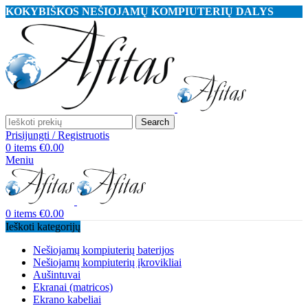
KOKYBIŠKOS NEŠIOJAMŲ KOMPIUTERIŲ DALYS
Search
Prisijungti / Registruotis
0
items
€
0.00
Meniu
0
items
€
0.00
Ieškoti kategorijų
Nešiojamų kompiuterių baterijos
Nešiojamų kompiuterių įkrovikliai
Aušintuvai
Ekranai (matricos)
Ekrano kabeliai