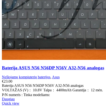
Baterija ASUS N56 N56DP N56V A32-N56 analogas
Nešiojamų kompiuterių baterijos
,
Asus
€
23.00
Baterija ASUS N56 N56DP N56V A32-N56 analogas
VOLTAŽAS (V)： 10.8V Talpa： 4400mAh Garantija： 12 mėn.
P/N numeris : Tinka modeliams:
Daugiau
Quick view