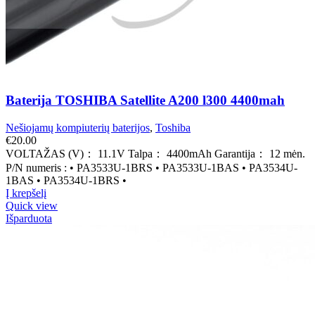
Baterija TOSHIBA Satellite A200 l300 4400mah
Nešiojamų kompiuterių baterijos
,
Toshiba
€
20.00
VOLTAŽAS (V)： 11.1V Talpa： 4400mAh Garantija： 12 mėn.
P/N numeris : • PA3533U-1BRS • PA3533U-1BAS • PA3534U-
1BAS • PA3534U-1BRS •
Į krepšelį
Quick view
Išparduota