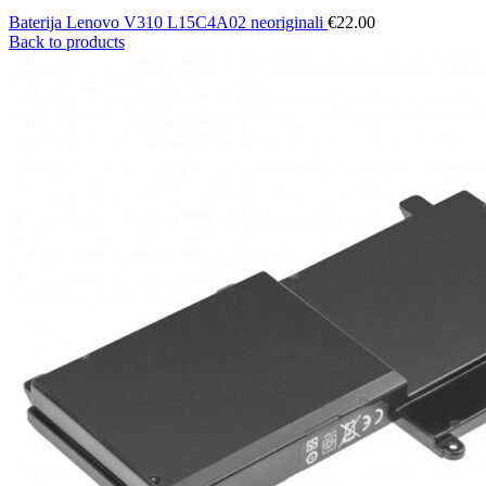
Baterija Lenovo V310 L15C4A02 neoriginali
€
22.00
Back to products