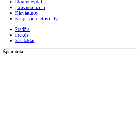
Ekrano vyriai
Įkrovimo lizdai
Klaviatūros
Korpusai ir kitos dalys
Pradžia
Prekės
Kontaktai
Išparduota