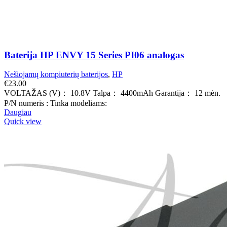
Baterija HP ENVY 15 Series PI06 analogas
Nešiojamų kompiuterių baterijos
,
HP
€
23.00
VOLTAŽAS (V)： 10.8V Talpa： 4400mAh Garantija： 12 mėn.
P/N numeris : Tinka modeliams:
Daugiau
Quick view