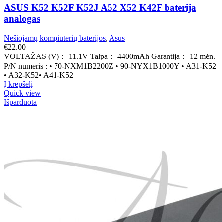
ASUS K52 K52F K52J A52 X52 K42F baterija
analogas
Nešiojamų kompiuterių baterijos
,
Asus
€
22.00
VOLTAŽAS (V)： 11.1V Talpa： 4400mAh Garantija： 12 mėn.
P/N numeris : • 70-NXM1B2200Z • 90-NYX1B1000Y • A31-K52
• A32-K52• A41-K52
Į krepšelį
Quick view
Išparduota