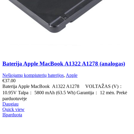
Baterija Apple MacBook A1322 A1278 (analogas)
Nešiojamų kompiuterių baterijos
,
Apple
€
37.00
Baterija Apple MacBook A1322 A1278 VOLTAŽAS (V)：
10.95V Talpa： 5800 mAh (63.5 Wh) Garantija： 12 mėn. Prekė
parduotuvėje
Daugiau
Quick view
Išparduota