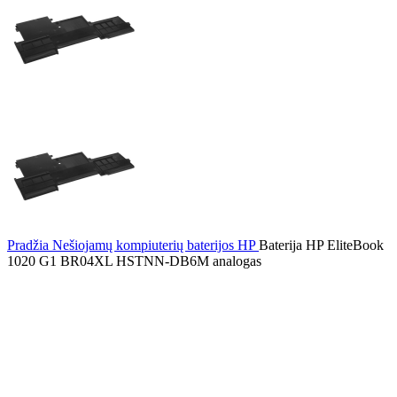
Pradžia
Nešiojamų kompiuterių baterijos
HP
Baterija HP EliteBook
1020 G1 BR04XL HSTNN-DB6M analogas