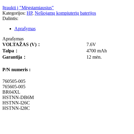
Įtraukti į "Mėgstamiausius"
Kategorijos:
HP
,
Nešiojamų kompiuterių baterijos
Dalintis:
Aprašymas
Aprašymas
VOLTAŽAS
(V)
：
7.6V
Talpa
：
4700 mAh
Garantija
：
12 mėn.
P/N numeris :
760505-005
765605-005
BR04XL
HSTNN-DB6M
HSTNN-I26C
HSTNN-I28C