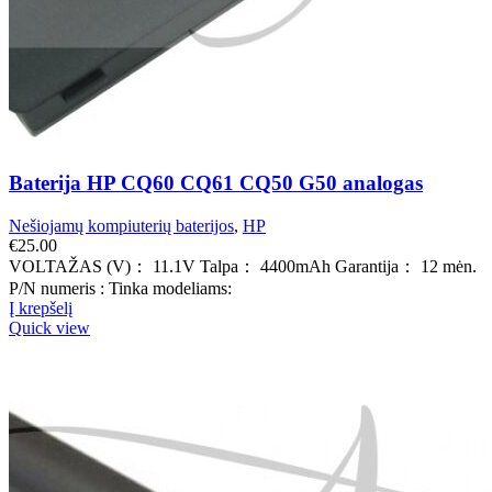
Baterija HP CQ60 CQ61 CQ50 G50 analogas
Nešiojamų kompiuterių baterijos
,
HP
€
25.00
VOLTAŽAS (V)： 11.1V Talpa： 4400mAh Garantija： 12 mėn.
P/N numeris : Tinka modeliams:
Į krepšelį
Quick view