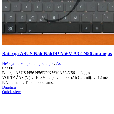
Baterija ASUS N56 N56DP N56V A32-N56 analogas
Nešiojamų kompiuterių baterijos
,
Asus
€
23.00
Baterija ASUS N56 N56DP N56V A32-N56 analogas
VOLTAŽAS (V)： 10.8V Talpa： 4400mAh Garantija： 12 mėn.
P/N numeris : Tinka modeliams:
Daugiau
Quick view