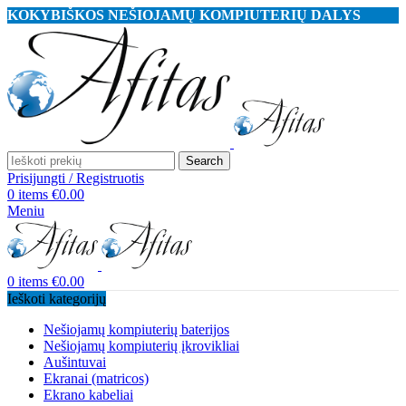
KOKYBIŠKOS NEŠIOJAMŲ KOMPIUTERIŲ DALYS
Search
Prisijungti / Registruotis
0
items
€
0.00
Meniu
0
items
€
0.00
Ieškoti kategorijų
Nešiojamų kompiuterių baterijos
Nešiojamų kompiuterių įkrovikliai
Aušintuvai
Ekranai (matricos)
Ekrano kabeliai