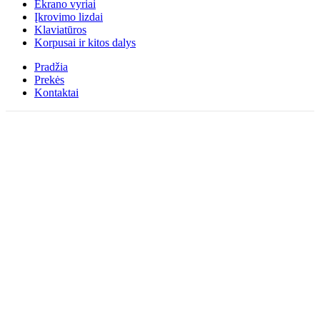
Ekrano vyriai
Įkrovimo lizdai
Klaviatūros
Korpusai ir kitos dalys
Pradžia
Prekės
Kontaktai