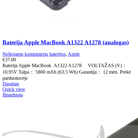
Baterija Apple MacBook A1322 A1278 (analogas)
Nešiojamų kompiuterių baterijos
,
Apple
€
37.00
Baterija Apple MacBook A1322 A1278 VOLTAŽAS (V)：
10.95V Talpa： 5800 mAh (63.5 Wh) Garantija： 12 mėn. Prekė
parduotuvėje
Daugiau
Quick view
Išparduota