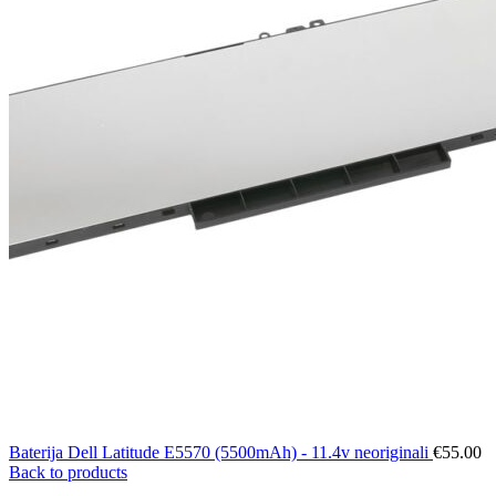
Baterija Dell Latitude E5570 (5500mAh) - 11.4v neoriginali
€
55.00
Back to products