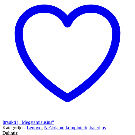
Įtraukti į "Mėgstamiausius"
Kategorijos:
Lenovo
,
Nešiojamų kompiuterių baterijos
Dalintis: