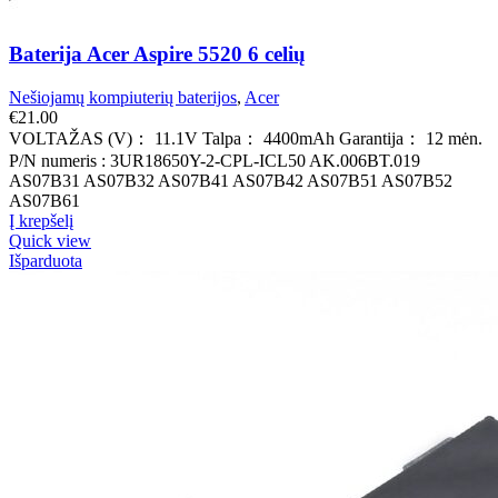
Baterija Acer Aspire 5520 6 celių
Nešiojamų kompiuterių baterijos
,
Acer
€
21.00
VOLTAŽAS (V)： 11.1V Talpa： 4400mAh Garantija： 12 mėn.
P/N numeris : 3UR18650Y-2-CPL-ICL50 AK.006BT.019
AS07B31 AS07B32 AS07B41 AS07B42 AS07B51 AS07B52
AS07B61
Į krepšelį
Quick view
Išparduota