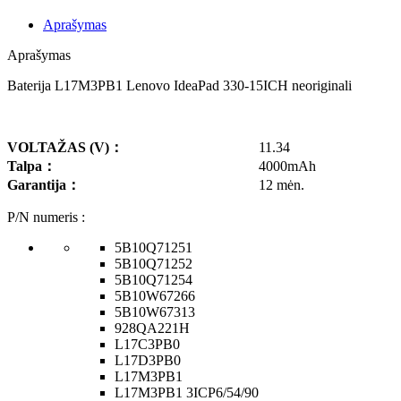
Aprašymas
Aprašymas
Baterija L17M3PB1 Lenovo IdeaPad 330-15ICH neoriginali
VOLTAŽAS
(V)
：
11.34
Talpa
：
4000mAh
Garantija
：
12 mėn.
P/N numeris :
5B10Q71251
5B10Q71252
5B10Q71254
5B10W67266
5B10W67313
928QA221H
L17C3PB0
L17D3PB0
L17M3PB1
L17M3PB1 3ICP6/54/90