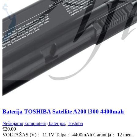
Baterija TOSHIBA Satellite A200 l300 4400mah
Nešiojamų kompiuterių baterijos
,
Toshiba
€
20.00
VOLTAŽAS (V)： 11.1V Talpa： 4400mAh Garantija： 12 mėn.