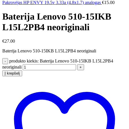
Pakrovėjas HP ENVY 19.5v 3.33a (4.8x1.7) analogas
€
15.00
Baterija Lenovo 510-15IKB
L15L2PB4 neoriginali
€
27.00
Baterija Lenovo 510-15IKB L15L2PB4 neoriginali
produkto kiekis: Baterija Lenovo 510-15IKB L15L2PB4
neoriginali
Į krepšelį