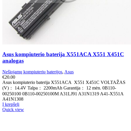
Asus kompiuterio baterija X551ACA X551 X451C
analogas
Nešiojamų kompiuterių baterijos
,
Asus
€
20.00
Asus kompiuterio baterija X551ACA X551 X451C VOLTAŽAS
(V)： 14.4V Talpa： 2200mAh Garantija： 12 mėn. 0B110-
00250100 0B110-00250100M A31LJ91 A31N1319 A41-X551A
A41N1308
Į krepšelį
Quick view