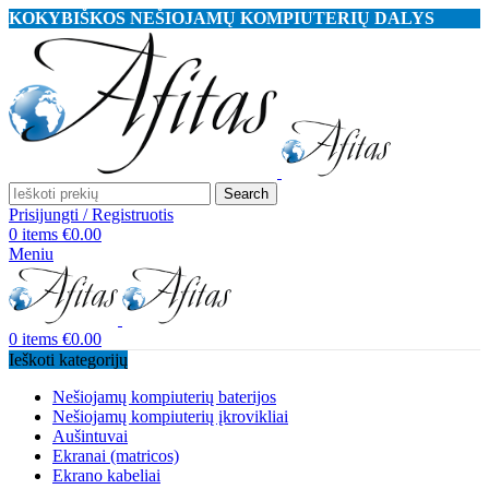
KOKYBIŠKOS NEŠIOJAMŲ KOMPIUTERIŲ DALYS
Search
Prisijungti / Registruotis
0
items
€
0.00
Meniu
0
items
€
0.00
Ieškoti kategorijų
Nešiojamų kompiuterių baterijos
Nešiojamų kompiuterių įkrovikliai
Aušintuvai
Ekranai (matricos)
Ekrano kabeliai