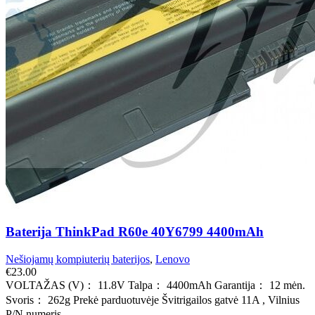
Baterija ThinkPad R60e 40Y6799 4400mAh
Nešiojamų kompiuterių baterijos
,
Lenovo
€
23.00
VOLTAŽAS (V)： 11.8V Talpa： 4400mAh Garantija： 12 mėn.
Svoris： 262g Prekė parduotuvėje Švitrigailos gatvė 11A , Vilnius
P/N numeris