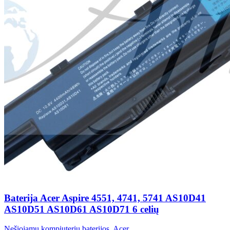
Baterija Acer Aspire 4551, 4741, 5741 AS10D41
AS10D51 AS10D61 AS10D71 6 celių
Nešiojamų kompiuterių baterijos
,
Acer