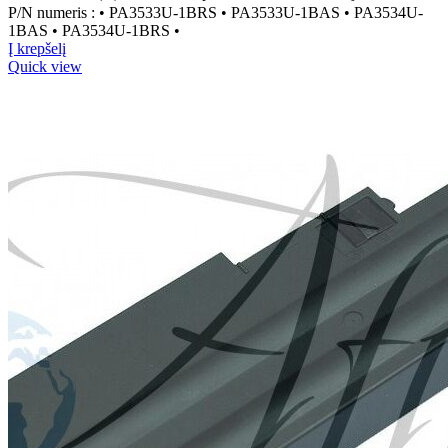
P/N numeris : • PA3533U-1BRS • PA3533U-1BAS • PA3534U-
1BAS • PA3534U-1BRS •
Į krepšelį
Quick view