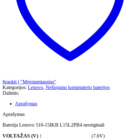
Įtraukti į "Mėgstamiausius"
Kategorijos:
Lenovo
,
Nešiojamų kompiuterių baterijos
Dalintis:
Aprašymas
Aprašymas
Baterija Lenovo 510-15IKB L15L2PB4 neoriginali
VOLTAŽAS
(V)
：
(7.6V)