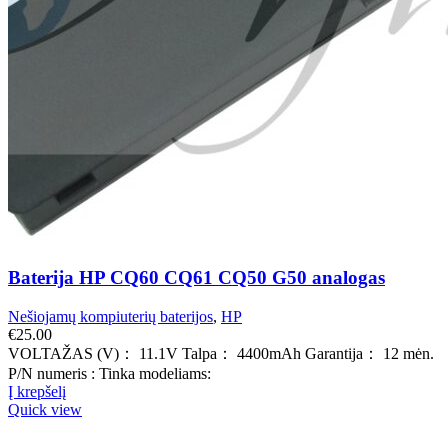
Baterija HP CQ60 CQ61 CQ50 G50 analogas
Nešiojamų kompiuterių baterijos
,
HP
€
25.00
VOLTAŽAS (V)： 11.1V Talpa： 4400mAh Garantija： 12 mėn.
P/N numeris : Tinka modeliams:
Į krepšelį
Quick view