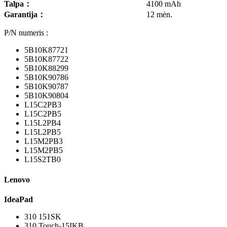
Talpa
：
4100 mAh
Garantija
：
12 mėn.
P/N numeris :
5B10K87721
5B10K87722
5B10K88299
5B10K90786
5B10K90787
5B10K90804
L15C2PB3
L15C2PB5
L15L2PB4
L15L2PB5
L15M2PB3
L15M2PB5
L15S2TB0
Lenovo
IdeaPad
310 151SK
310 Touch-15IKB