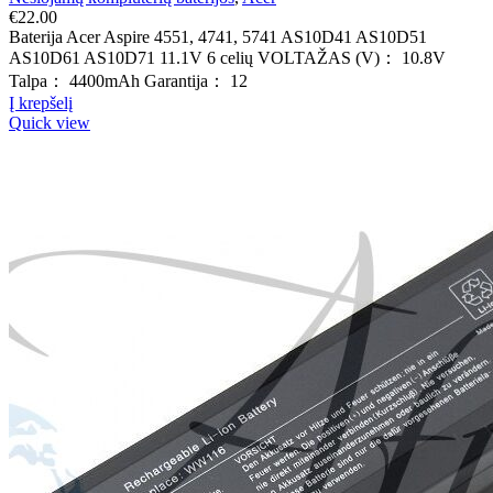
€
22.00
Baterija Acer Aspire 4551, 4741, 5741 AS10D41 AS10D51
AS10D61 AS10D71 11.1V 6 celių VOLTAŽAS (V)： 10.8V
Talpa： 4400mAh Garantija： 12
Į krepšelį
Quick view