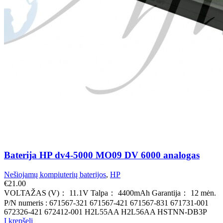
Baterija HP dv4-5000 MO09 DV 6000 analogas
Nešiojamų kompiuterių baterijos
,
HP
€
21.00
VOLTAŽAS (V)： 11.1V Talpa： 4400mAh Garantija： 12 mėn.
P/N numeris : 671567-321 671567-421 671567-831 671731-001
672326-421 672412-001 H2L55AA H2L56AA HSTNN-DB3P
Į krepšelį