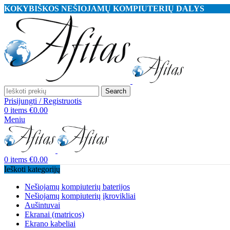
KOKYBIŠKOS NEŠIOJAMŲ KOMPIUTERIŲ DALYS
Search
Prisijungti / Registruotis
0
items
€
0.00
Meniu
0
items
€
0.00
Ieškoti kategorijų
Nešiojamų kompiuterių baterijos
Nešiojamų kompiuterių įkrovikliai
Aušintuvai
Ekranai (matricos)
Ekrano kabeliai