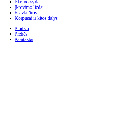
Ekrano vyriai
Įkrovimo lizdai
Klaviatūros
Korpusai ir kitos dalys
Pradžia
Prekės
Kontaktai