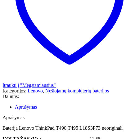
Įtraukti į "Mėgstamiausius"
Kategorijos:
Lenovo
,
Nešiojamų kompiuterių baterijos
Dalintis:
Aprašymas
Aprašymas
Baterija Lenovo ThinkPad T490 T495 L18S3P73 neoriginali
VOLTAŽAS
(V)
：
11.55