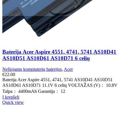
Baterija Acer Aspire 4551, 4741, 5741 AS10D41
AS10D51 AS10D61 AS10D71 6 celių
Nešiojamų kompiuterių baterijos
,
Acer
€
22.00
Baterija Acer Aspire 4551, 4741, 5741 AS10D41 AS10D51
AS10D61 AS10D71 11.1V 6 celių VOLTAŽAS (V)： 10.8V
Talpa： 4400mAh Garantija： 12
Į krepšelį
Quick view