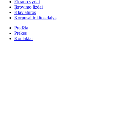
Ekrano vyriai
Įkrovimo lizdai
Klaviatūros
Korpusai ir kitos dalys
Pradžia
Prekės
Kontaktai