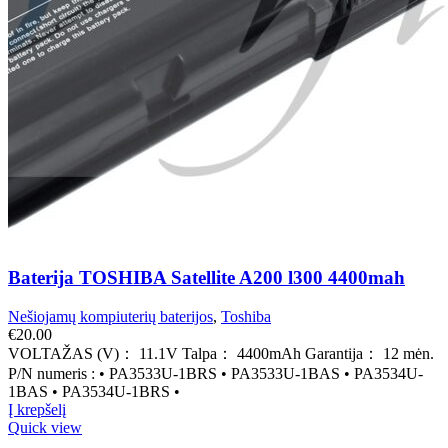
Baterija TOSHIBA Satellite A200 l300 4400mah
Nešiojamų kompiuterių baterijos
,
Toshiba
€
20.00
VOLTAŽAS (V)： 11.1V Talpa： 4400mAh Garantija： 12 mėn.
P/N numeris : • PA3533U-1BRS • PA3533U-1BAS • PA3534U-
1BAS • PA3534U-1BRS •
Į krepšelį
Quick view