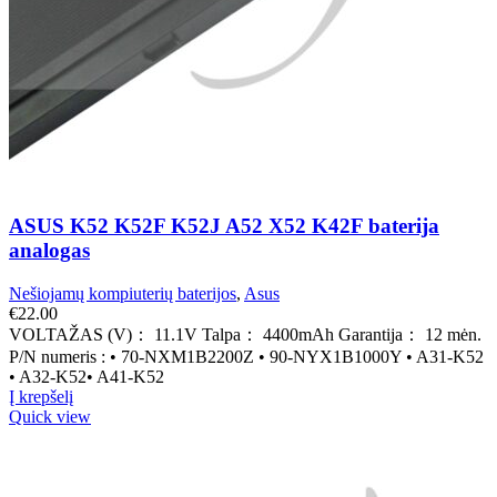
ASUS K52 K52F K52J A52 X52 K42F baterija
analogas
Nešiojamų kompiuterių baterijos
,
Asus
€
22.00
VOLTAŽAS (V)： 11.1V Talpa： 4400mAh Garantija： 12 mėn.
P/N numeris : • 70-NXM1B2200Z • 90-NYX1B1000Y • A31-K52
• A32-K52• A41-K52
Į krepšelį
Quick view