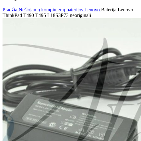
Pradžia
Nešiojamų kompiuterių baterijos
Lenovo
Baterija Lenovo
ThinkPad T490 T495 L18S3P73 neoriginali