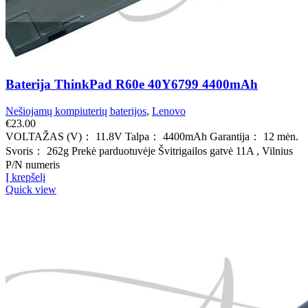
Baterija ThinkPad R60e 40Y6799 4400mAh
Nešiojamų kompiuterių baterijos
,
Lenovo
€
23.00
VOLTAŽAS (V)： 11.8V Talpa： 4400mAh Garantija： 12 mėn.
Svoris： 262g Prekė parduotuvėje Švitrigailos gatvė 11A , Vilnius
P/N numeris
Į krepšelį
Quick view