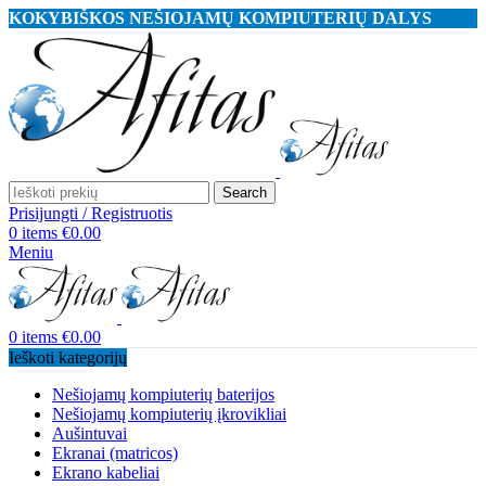
KOKYBIŠKOS NEŠIOJAMŲ KOMPIUTERIŲ DALYS
Search
Prisijungti / Registruotis
0
items
€
0.00
Meniu
0
items
€
0.00
Ieškoti kategorijų
Nešiojamų kompiuterių baterijos
Nešiojamų kompiuterių įkrovikliai
Aušintuvai
Ekranai (matricos)
Ekrano kabeliai