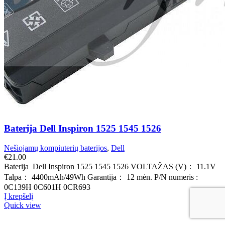
Baterija Dell Inspiron 1525 1545 1526
Nešiojamų kompiuterių baterijos
,
Dell
€
21.00
Baterija Dell Inspiron 1525 1545 1526 VOLTAŽAS (V)： 11.1V
Talpa： 4400mAh/49Wh Garantija： 12 mėn. P/N numeris :
0C139H 0C601H 0CR693
Į krepšelį
Quick view