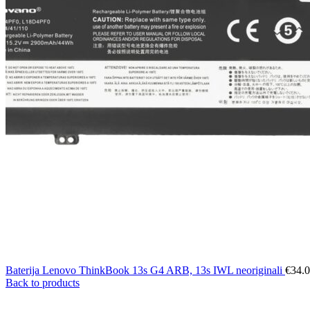
Baterija Lenovo ThinkBook 13s G4 ARB, 13s IWL neoriginali
€
34.
Back to products