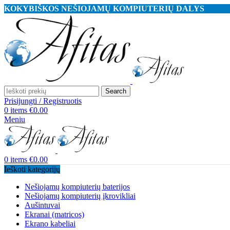
KOKYBIŠKOS NEŠIOJAMŲ KOMPIUTERIŲ DALYS
Search
Prisijungti / Registruotis
0
items
€
0.00
Meniu
0
items
€
0.00
Ieškoti kategorijų
Nešiojamų kompiuterių baterijos
Nešiojamų kompiuterių įkrovikliai
Aušintuvai
Ekranai (matricos)
Ekrano kabeliai