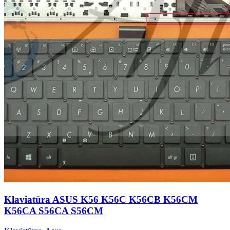
Klaviatūra ASUS K56 K56C K56CB K56CM
K56CA S56CA S56CM