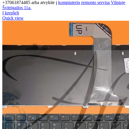
+37061874485 arba atvykite į
kompiuterių remonto servisą Vilniuje
Švitrigailos 11a.
Į krepšelį
Quick view