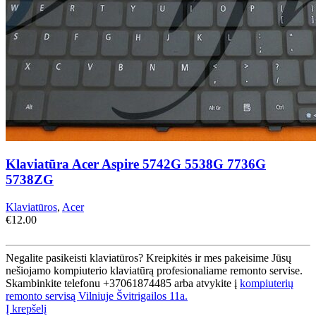
Klaviatūra Acer Aspire 5742G 5538G 7736G
5738ZG
Klaviatūros
,
Acer
€
12.00
Negalite pasikeisti klaviatūros? Kreipkitės ir mes pakeisime Jūsų
nešiojamo kompiuterio klaviatūrą profesionaliame remonto servise.
Skambinkite telefonu +37061874485 arba atvykite į
kompiuterių
remonto servisą Vilniuje Švitrigailos 11a.
Į krepšelį