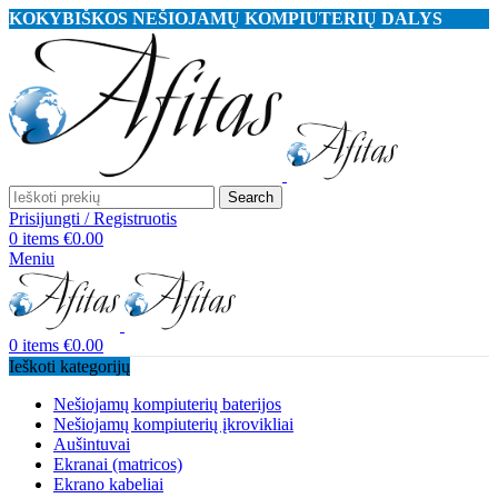
KOKYBIŠKOS NEŠIOJAMŲ KOMPIUTERIŲ DALYS
Search
Prisijungti / Registruotis
0
items
€
0.00
Meniu
0
items
€
0.00
Ieškoti kategorijų
Nešiojamų kompiuterių baterijos
Nešiojamų kompiuterių įkrovikliai
Aušintuvai
Ekranai (matricos)
Ekrano kabeliai