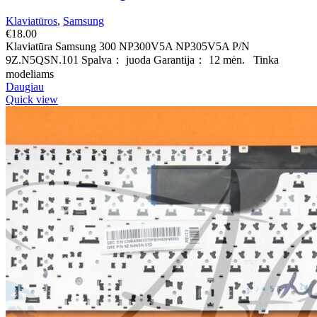
Klaviatūros
,
Samsung
€
18.00
Klaviatūra Samsung 300 NP300V5A NP305V5A P/N
9Z.N5QSN.101 Spalva： juoda Garantija： 12 mėn. Tinka
modeliams
Daugiau
Quick view