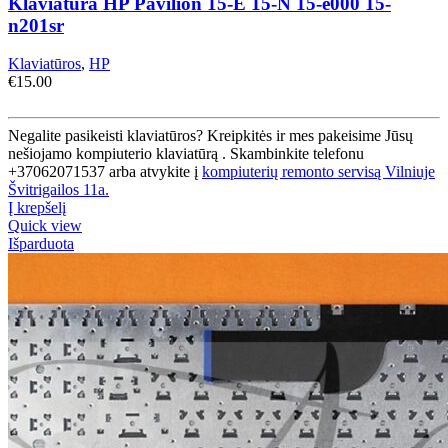
Klaviatūra HP Pavilion 15-E 15-N 15-e000 15-
n201sr
Klaviatūros
,
HP
€
15.00
Negalite pasikeisti klaviatūros? Kreipkitės ir mes pakeisime Jūsų
nešiojamo kompiuterio klaviatūrą . Skambinkite telefonu
+37062071537 arba atvykite į
kompiuterių remonto servisą Vilniuje
Švitrigailos 11a.
Į krepšelį
Quick view
Išparduota