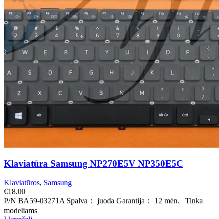
Klaviatūra Samsung NP270E5V NP350E5C
Klaviatūros
,
Samsung
€
18.00
P/N BA59-03271A Spalva： juoda Garantija： 12 mėn. Tinka
modeliams