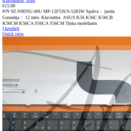
Klaviatūros
,
Asus
€
15.00
P/N 9Z.N9DSU.00U MP-12F53US-5283W Spalva： juoda
Garantija： 12 mėn. Klaviatūra ASUS K56 K56C K56CB
K56CM K56CA S56CA S56CM Tinka modeliams
Į krepšelį
Quick view