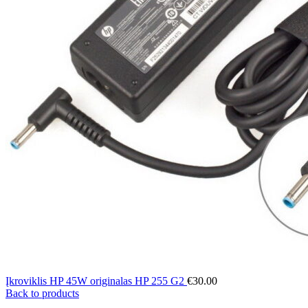
Įkroviklis HP 45W originalas HP 255 G2
€
30.00
Back to products