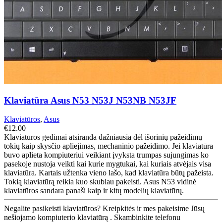
Klaviatūra Asus N53 N53J N53NB N53JF
Klaviatūros
,
Asus
€
12.00
Klaviatūros gedimai atsiranda dažniausia dėl išorinių pažeidimų
tokių kaip skysčio apliejimas, mechaninio pažeidimo. Jei klaviatūra
buvo aplieta kompiuteriui veikiant įvyksta trumpas sujungimas ko
pasekoje nustoja veikti kai kurie mygtukai, kai kuriais atvėjais visa
klaviatūra. Kartais užtenka vieno lašo, kad klaviatūra būtų pažeista.
Tokią klaviatūrą reikia kuo skubiau pakeisti. Asus N53 vidinė
klaviatūros sandara panaši kaip ir kitų modelių klaviatūrų.
Negalite pasikeisti klaviatūros? Kreipkitės ir mes pakeisime Jūsų
nešiojamo kompiuterio klaviatūrą . Skambinkite telefonu