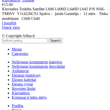
Klaviatūros
,
Toshiba
€
15.00
Klaviatūra Toshiba Satellite L600 L600D L640D L645 P/N NSK-
TM0SV V114226CS1 Spalva： juoda Garantija： 12 mėn. Tinka
modeliams C600 C640
Į krepšelį
Quick view
© Copyright Afitas.lt
Search
Meniu
Categories
Nešiojamų kompiuterių baterijos
Nešiojamų kompiuterių įkrovikliai
Aušintuvai
Ekranai (matricos)
Ekrano kabeliai
Ekrano vyriai
Įkrovimo lizdai
Klaviatūros
Korpusai ir kitos dalys
Pradžia