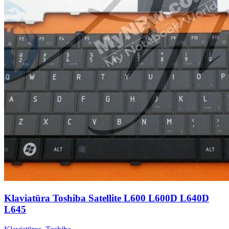
Klaviatūra Toshiba Satellite L600 L600D L640D
L645