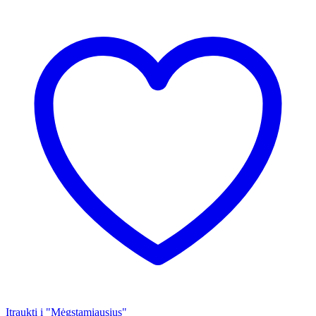
Įtraukti į "Mėgstamiausius"