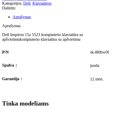
Kategorijos:
Dell
,
Klaviatūros
Dalintis:
Aprašymas
Aprašymas
Dell Inspiron 15z 5523 kompiuterio klaviatūra su
apšvietimukompiuterio klaviatūra su apšvietimu
P/N
sk-l80bw0f
Spalva
：
juoda
Garantija
：
12 mėn.
Tinka modeliams