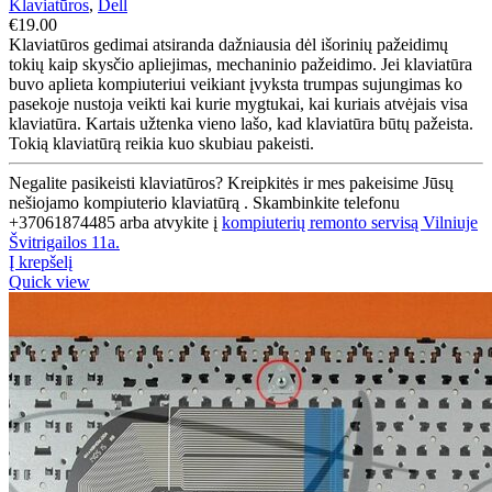
Klaviatūros
,
Dell
€
19.00
Klaviatūros gedimai atsiranda dažniausia dėl išorinių pažeidimų
tokių kaip skysčio apliejimas, mechaninio pažeidimo. Jei klaviatūra
buvo aplieta kompiuteriui veikiant įvyksta trumpas sujungimas ko
pasekoje nustoja veikti kai kurie mygtukai, kai kuriais atvėjais visa
klaviatūra. Kartais užtenka vieno lašo, kad klaviatūra būtų pažeista.
Tokią klaviatūrą reikia kuo skubiau pakeisti.
Negalite pasikeisti klaviatūros? Kreipkitės ir mes pakeisime Jūsų
nešiojamo kompiuterio klaviatūrą . Skambinkite telefonu
+37061874485 arba atvykite į
kompiuterių remonto servisą Vilniuje
Švitrigailos 11a.
Į krepšelį
Quick view