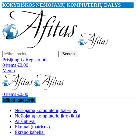
KOKYBIŠKOS NEŠIOJAMŲ KOMPIUTERIŲ DALYS
Search
Prisijungti / Registruotis
0
items
€
0.00
Meniu
0
items
€
0.00
Ieškoti kategorijų
Nešiojamų kompiuterių baterijos
Nešiojamų kompiuterių įkrovikliai
Aušintuvai
Ekranai (matricos)
Ekrano kabeliai