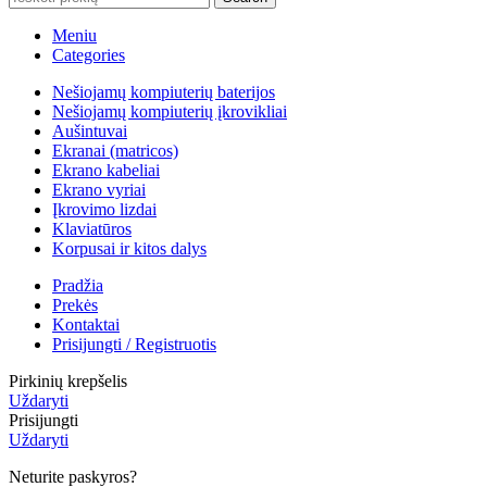
Meniu
Categories
Nešiojamų kompiuterių baterijos
Nešiojamų kompiuterių įkrovikliai
Aušintuvai
Ekranai (matricos)
Ekrano kabeliai
Ekrano vyriai
Įkrovimo lizdai
Klaviatūros
Korpusai ir kitos dalys
Pradžia
Prekės
Kontaktai
Prisijungti / Registruotis
Pirkinių krepšelis
Uždaryti
Prisijungti
Uždaryti
Neturite paskyros?