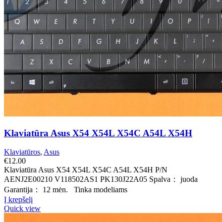
Klaviatūra Asus X54 X54L X54C A54L X54H
Klaviatūros
,
Asus
€
12.00
Klaviatūra Asus X54 X54L X54C A54L X54H P/N
AENJ2E00210 V118502AS1 PK130J22A05 Spalva： juoda
Garantija： 12 mėn. Tinka modeliams
Į krepšelį
Quick view