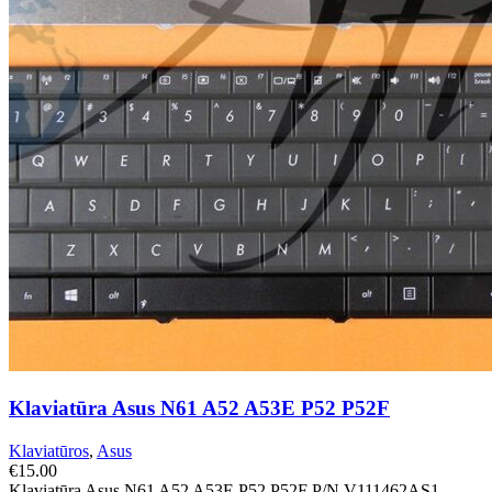
Klaviatūra Asus N61 A52 A53E P52 P52F
Klaviatūros
,
Asus
€
15.00
Klaviatūra Asus N61 A52 A53E P52 P52F P/N V111462AS1