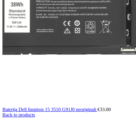
Baterija Dell Inspiron 15 3510 G91J0 neoriginali
€
33.00
Back to products