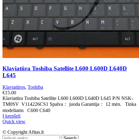
Klaviatūra Toshiba Satellite L600 L600D L640D
L645
Klaviatūros
,
Toshiba
€
15.00
Klaviatūra Toshiba Satellite L600 L600D L640D L645 P/N NSK-
TM0SV V114226CS1 Spalva： juoda Garantija： 12 mėn. Tinka
modeliams C600 C640
Į krepšelį
Quick view
© Copyright Afitas.lt
Search