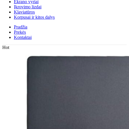
Ekrano vyriai
Įkrovimo lizdai
Klaviatūros
Korpusai ir kitos dalys
Pradžia
Prekės
Kontaktai
Hot