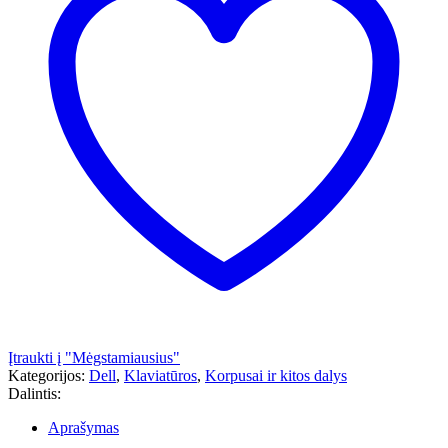
Įtraukti į "Mėgstamiausius"
Kategorijos:
Dell
,
Klaviatūros
,
Korpusai ir kitos dalys
Dalintis:
Aprašymas