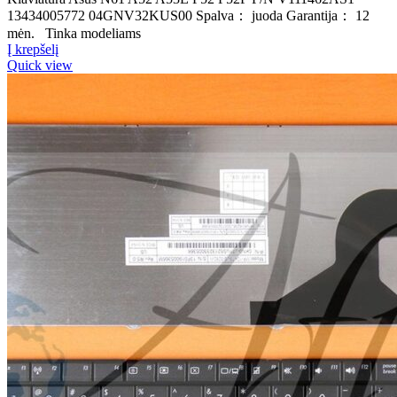
13434005772 04GNV32KUS00 Spalva： juoda Garantija： 12
mėn. Tinka modeliams
Į krepšelį
Quick view