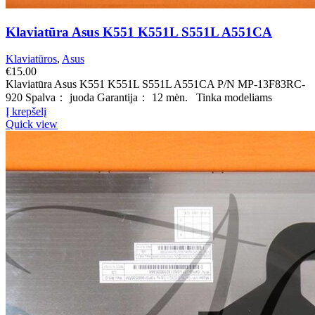
Klaviatūra Asus K551 K551L S551L A551CA
Klaviatūros
,
Asus
€
15.00
Klaviatūra Asus K551 K551L S551L A551CA P/N MP-13F83RC-
920 Spalva： juoda Garantija： 12 mėn. Tinka modeliams
Į krepšelį
Quick view