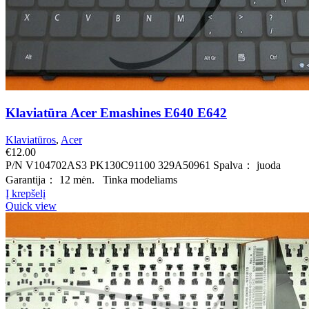
Klaviatūra Acer Emashines E640 E642
Klaviatūros
,
Acer
€
12.00
P/N V104702AS3 PK130C91100 329A50961 Spalva： juoda
Garantija： 12 mėn. Tinka modeliams
Į krepšelį
Quick view