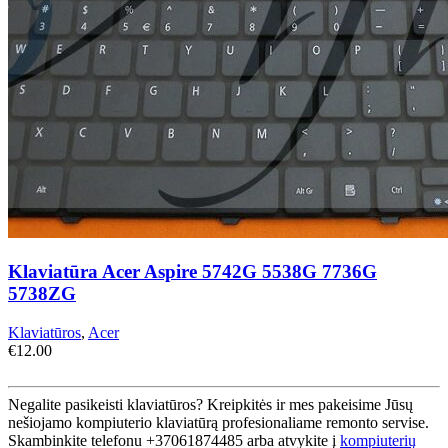
Klaviatūra Acer Aspire 5742G 5538G 7736G
5738ZG
Klaviatūros
,
Acer
€
12.00
Negalite pasikeisti klaviatūros? Kreipkitės ir mes pakeisime Jūsų
nešiojamo kompiuterio klaviatūrą profesionaliame remonto servise.
Skambinkite telefonu +37061874485 arba atvykite į
kompiuterių