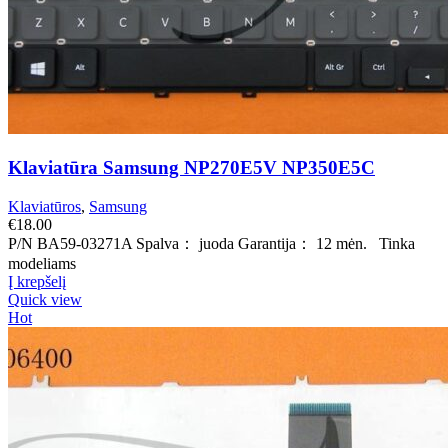
Klaviatūra Samsung NP270E5V NP350E5C
Klaviatūros
,
Samsung
€
18.00
P/N BA59-03271A Spalva： juoda Garantija： 12 mėn. Tinka
modeliams
Į krepšelį
Quick view
Hot