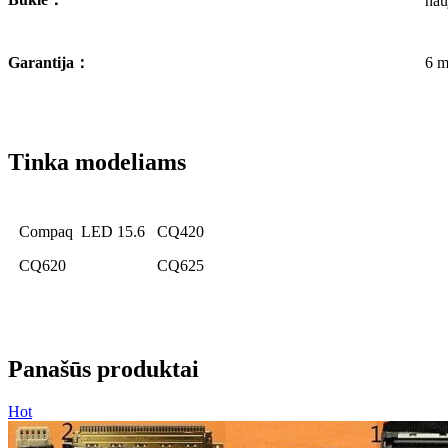
nau
Garantija
：
6 m
Tinka modeliams
Compaq LED 15.6
CQ420
CQ620
CQ625
Panašūs produktai
Hot