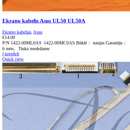
Ekrano kabelis Asus UL50 UL50A
Ekrano kabeliai
,
Asus
€
14.00
P/N 1422-00ML0AS 1422-00MC0AS Būklė： naujas Garantija：
6 mėn. Tinka modeliams
Į krepšelį
Quick view