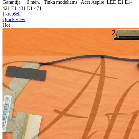
Garantija： 6 mėn. Tinka modeliams Acer Aspire LED E1 E1-
421 E1-431 E1-471
Į krepšelį
Quick view
Hot