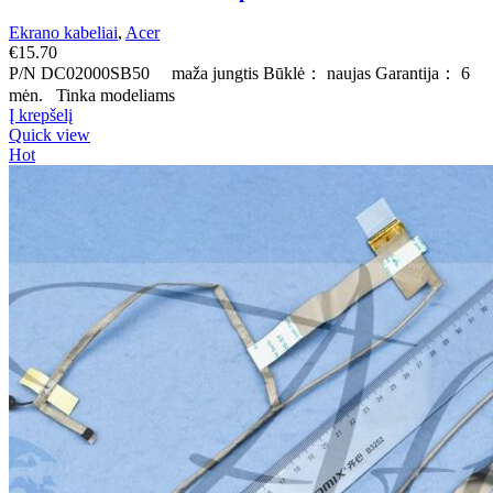
Ekrano kabeliai
,
Acer
€
15.70
P/N DC02000SB50 maža jungtis Būklė： naujas Garantija： 6
mėn. Tinka modeliams
Į krepšelį
Quick view
Hot