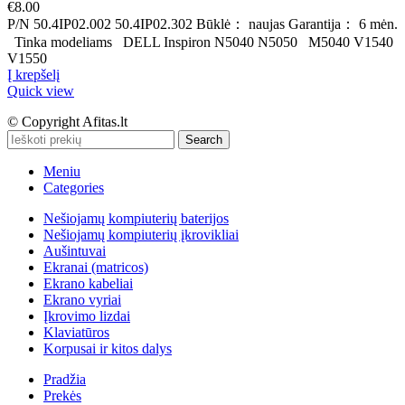
€
8.00
P/N 50.4IP02.002 50.4IP02.302 Būklė： naujas Garantija： 6 mėn.
Tinka modeliams DELL Inspiron N5040 N5050 M5040 V1540
V1550
Į krepšelį
Quick view
© Copyright Afitas.lt
Search
Meniu
Categories
Nešiojamų kompiuterių baterijos
Nešiojamų kompiuterių įkrovikliai
Aušintuvai
Ekranai (matricos)
Ekrano kabeliai
Ekrano vyriai
Įkrovimo lizdai
Klaviatūros
Korpusai ir kitos dalys
Pradžia
Prekės