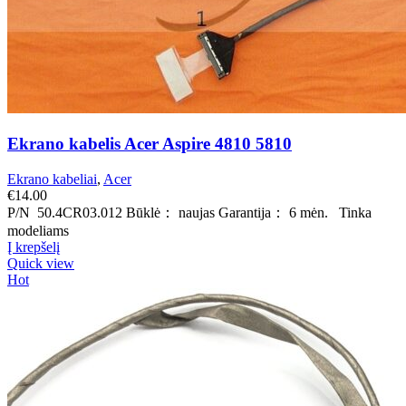
Ekrano kabelis Acer Aspire 4810 5810
Ekrano kabeliai
,
Acer
€
14.00
P/N 50.4CR03.012 Būklė： naujas Garantija： 6 mėn. Tinka
modeliams
Į krepšelį
Quick view
Hot