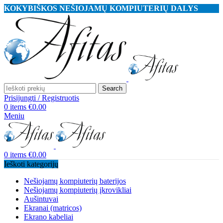
KOKYBIŠKOS NEŠIOJAMŲ KOMPIUTERIŲ DALYS
Search
Prisijungti / Registruotis
0
items
€
0.00
Meniu
0
items
€
0.00
Ieškoti kategorijų
Nešiojamų kompiuterių baterijos
Nešiojamų kompiuterių įkrovikliai
Aušintuvai
Ekranai (matricos)
Ekrano kabeliai