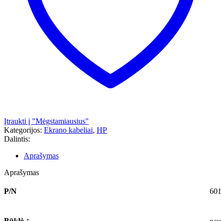
Įtraukti į "Mėgstamiausius"
Kategorijos:
Ekrano kabeliai
,
HP
Dalintis:
Aprašymas
Aprašymas
P/N
60
Būklė
：