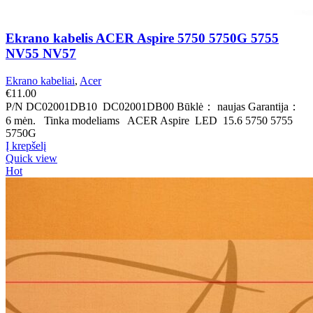
Ekrano kabelis ACER Aspire 5750 5750G 5755
NV55 NV57
Ekrano kabeliai
,
Acer
€
11.00
P/N DC02001DB10 DC02001DB00 Būklė： naujas Garantija：
6 mėn. Tinka modeliams ACER Aspire LED 15.6 5750 5755
5750G
Į krepšelį
Quick view
Hot