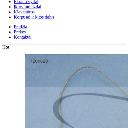
Ekrano vyriai
Įkrovimo lizdai
Klaviatūros
Korpusai ir kitos dalys
Pradžia
Prekės
Kontaktai
Hot