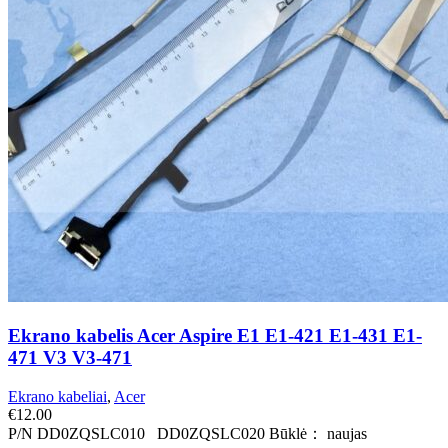
Ekrano kabelis Acer Aspire E1 E1-421 E1-431 E1-
471 V3 V3-471
Ekrano kabeliai
,
Acer
€
12.00
P/N DD0ZQSLC010 DD0ZQSLC020 Būklė： naujas