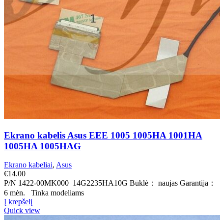
Ekrano kabelis Asus EEE 1005 1005HA 1001HA
1005HA 1005HAG
Ekrano kabeliai
,
Asus
€
14.00
P/N 1422-00MK000 14G2235HA10G Būklė： naujas Garantija：
6 mėn. Tinka modeliams
Į krepšelį
Quick view