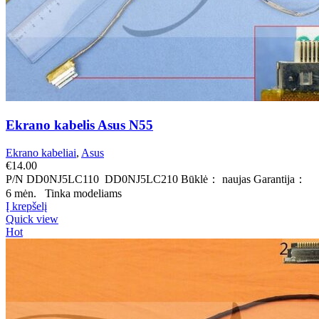
Ekrano kabelis Asus N55
Ekrano kabeliai
,
Asus
€
14.00
P/N DD0NJ5LC110 DD0NJ5LC210 Būklė： naujas Garantija：
6 mėn. Tinka modeliams
Į krepšelį
Quick view
Hot