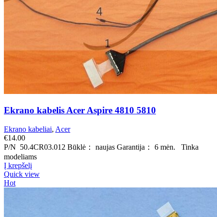
Ekrano kabelis Acer Aspire 4810 5810
Ekrano kabeliai
,
Acer
€
14.00
P/N 50.4CR03.012 Būklė： naujas Garantija： 6 mėn. Tinka
modeliams
Į krepšelį
Quick view
Hot