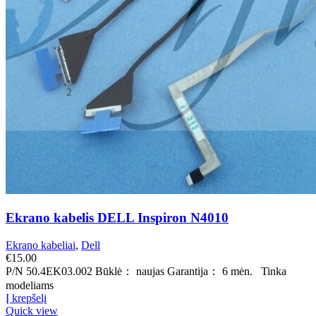
Ekrano kabelis DELL Inspiron N4010
Ekrano kabeliai
,
Dell
€
15.00
P/N 50.4EK03.002 Būklė： naujas Garantija： 6 mėn. Tinka
modeliams
Į krepšelį
Quick view