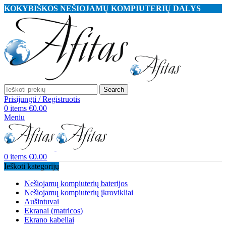
KOKYBIŠKOS NEŠIOJAMŲ KOMPIUTERIŲ DALYS
Search
Prisijungti / Registruotis
0
items
€
0.00
Meniu
0
items
€
0.00
Ieškoti kategorijų
Nešiojamų kompiuterių baterijos
Nešiojamų kompiuterių įkrovikliai
Aušintuvai
Ekranai (matricos)
Ekrano kabeliai