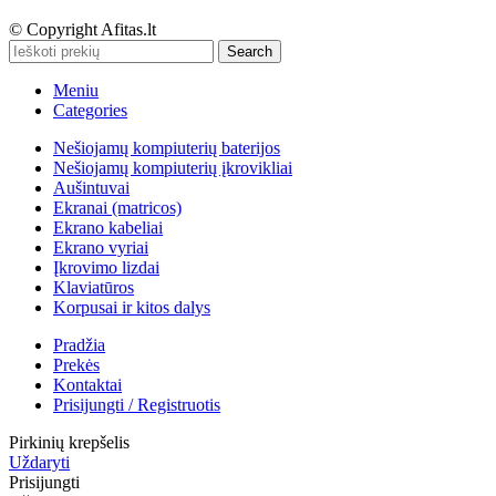
© Copyright Afitas.lt
Search
Meniu
Categories
Nešiojamų kompiuterių baterijos
Nešiojamų kompiuterių įkrovikliai
Aušintuvai
Ekranai (matricos)
Ekrano kabeliai
Ekrano vyriai
Įkrovimo lizdai
Klaviatūros
Korpusai ir kitos dalys
Pradžia
Prekės
Kontaktai
Prisijungti / Registruotis
Pirkinių krepšelis
Uždaryti
Prisijungti