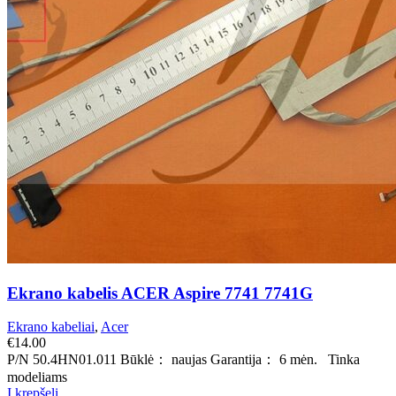
Ekrano kabelis ACER Aspire 7741 7741G
Ekrano kabeliai
,
Acer
€
14.00
P/N 50.4HN01.011 Būklė： naujas Garantija： 6 mėn. Tinka
modeliams
Į krepšelį