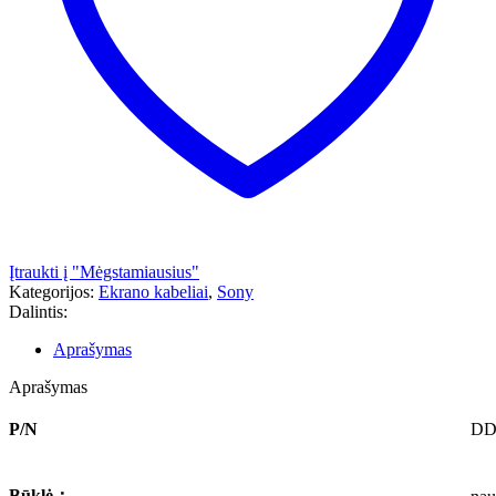
Įtraukti į "Mėgstamiausius"
Kategorijos:
Ekrano kabeliai
,
Sony
Dalintis:
Aprašymas
Aprašymas
P/N
DD
Būklė
：