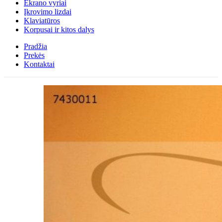
Ekrano vyriai
Įkrovimo lizdai
Klaviatūros
Korpusai ir kitos dalys
Pradžia
Prekės
Kontaktai