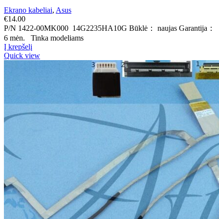
Ekrano kabeliai
,
Asus
€
14.00
P/N 1422-00MK000 14G2235HA10G Būklė： naujas Garantija：
6 mėn. Tinka modeliams
Į krepšelį
Quick view