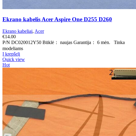
Ekrano kabelis Acer Aspire One D255 D260
Ekrano kabeliai
,
Acer
€
14.00
P/N DC020012Y50 Būklė： naujas Garantija： 6 mėn. Tinka
modeliams
Į krepšelį
Quick view
Hot