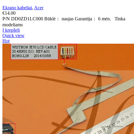
Ekrano kabeliai
,
Acer
€
14.00
P/N DD0ZD1LC000 Būklė： naujas Garantija： 6 mėn. Tinka
modeliams
Į krepšelį
Quick view
Hot