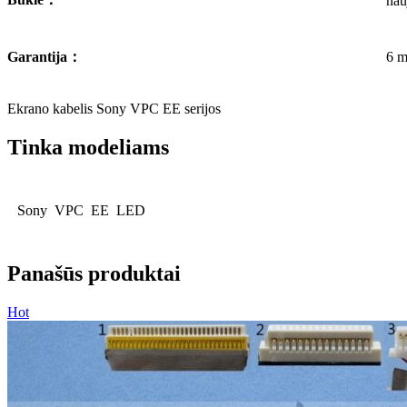
nau
Garantija
：
6 m
Ekrano kabelis Sony VPC EE serijos
Tinka modeliams
Sony VPC EE LED
Panašūs produktai
Hot