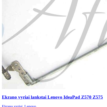
Ekrano vyriai lankstai Lenovo IdeaPad Z570 Z575
Ekrano vyriai
,
Lenovo