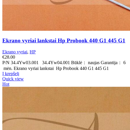
Ekrano vyriai lankstai Hp Probook 440 G1 445 G1
Ekrano vyriai
,
HP
€
28.00
P/N 34.4Yw03.001 34.4Yw04.001 Būklė： naujas Garantija： 6
mėn. Ekrano vyriai lankstai Hp Probook 440 G1 445 G1
Į krepšelį
Quick view
Hot