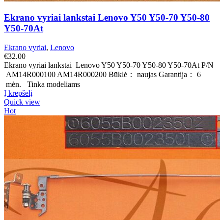
Ekrano vyriai lankstai Lenovo Y50 Y50-70 Y50-80
Y50-70At
Ekrano vyriai
,
Lenovo
€
32.00
Ekrano vyriai lankstai Lenovo Y50 Y50-70 Y50-80 Y50-70At P/N
AM14R000100 AM14R000200 Būklė： naujas Garantija： 6
mėn. Tinka modeliams
Į krepšelį
Quick view
Hot