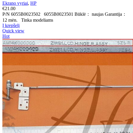
Ekrano vyriai
,
HP
€
21.00
P/N 6055B0023502 6055B0023501 Būklė： naujas Garantija：
12 mėn. Tinka modeliams
Į krepšelį
Quick view
Hot