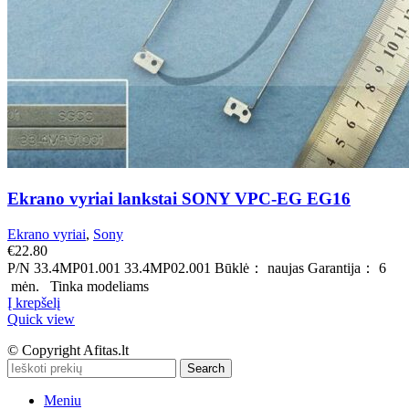
Ekrano vyriai lankstai SONY VPC-EG EG16
Ekrano vyriai
,
Sony
€
22.80
P/N 33.4MP01.001 33.4MP02.001 Būklė： naujas Garantija： 6
mėn. Tinka modeliams
Į krepšelį
Quick view
© Copyright Afitas.lt
Search
Meniu