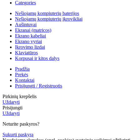
Categories
Nešiojamų kompiuterių baterijos
Nešiojamų kompiuterių įkrovikliai
Aušintuvai
Ekranai (matricos)
Ekrano kabeliai
Ekrano vyriai
Įkrovimo lizdai
Klaviatūros
Korpusai ir kitos dalys
Pradžia
Prekės
Kontaktai
Prisijungti / Registruotis
Pirkinių krepšelis
Uždaryti
Prisijungti
Uždaryti
Neturite paskyros?
Sukurti paskyrą