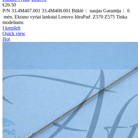
€
26.50
P/N 33.4M407.001 33.4M408.001 Būklė： naujas Garantija： 6
mėn. Ekrano vyriai lankstai Lenovo IdeaPad Z570 Z575 Tinka
modeliams
Į krepšelį
Quick view
Hot