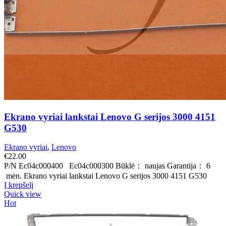
Ekrano vyriai lankstai Lenovo G serijos 3000 4151
G530
Ekrano vyriai
,
Lenovo
€
22.00
P/N Ec04c000400 Ec04c000300 Būklė： naujas Garantija： 6
mėn. Ekrano vyriai lankstai Lenovo G serijos 3000 4151 G530
Į krepšelį
Quick view
Hot