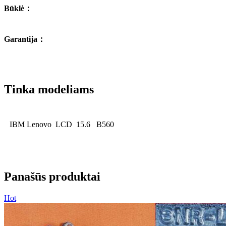
Būklė
：
Garantija
：
Tinka modeliams
IBM Lenovo LCD 15.6
B560
Panašūs produktai
Hot