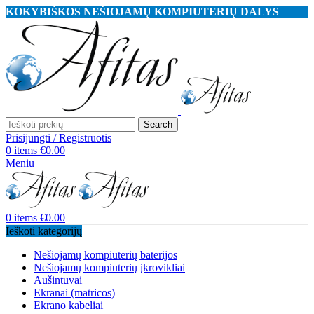
KOKYBIŠKOS NEŠIOJAMŲ KOMPIUTERIŲ DALYS
Search
Prisijungti / Registruotis
0
items
€
0.00
Meniu
0
items
€
0.00
Ieškoti kategorijų
Nešiojamų kompiuterių baterijos
Nešiojamų kompiuterių įkrovikliai
Aušintuvai
Ekranai (matricos)
Ekrano kabeliai