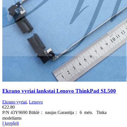
Ekrano vyriai lankstai Lenovo ThinkPad SL500
Ekrano vyriai
,
Lenovo
€
22.80
P/N 43Y9690 Būklė： naujas Garantija： 6 mėn. Tinka
modeliams
Į krepšelį