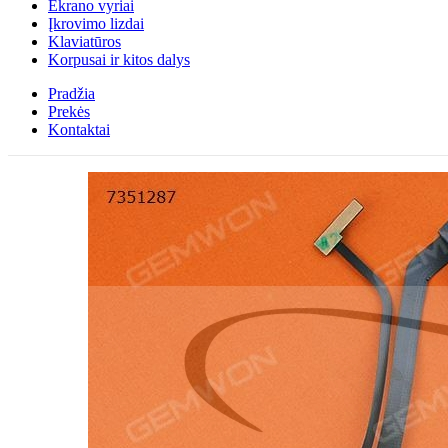
Ekrano vyriai
Įkrovimo lizdai
Klaviatūros
Korpusai ir kitos dalys
Pradžia
Prekės
Kontaktai