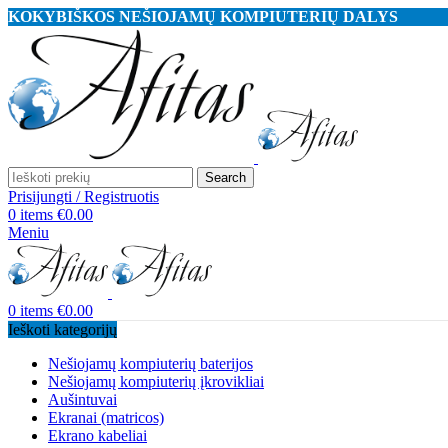
KOKYBIŠKOS NEŠIOJAMŲ KOMPIUTERIŲ DALYS
Search
Prisijungti / Registruotis
0
items
€
0.00
Meniu
0
items
€
0.00
Ieškoti kategorijų
Nešiojamų kompiuterių baterijos
Nešiojamų kompiuterių įkrovikliai
Aušintuvai
Ekranai (matricos)
Ekrano kabeliai