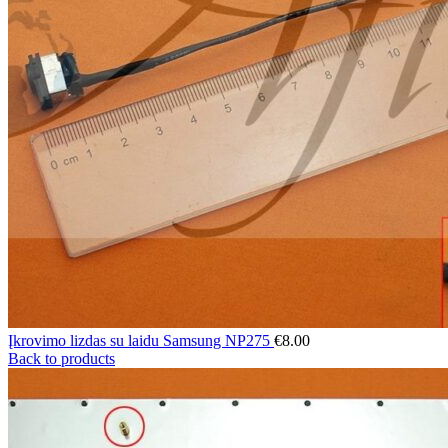
Įkrovimo lizdas su laidu Samsung NP275
€
8.00
Back to products