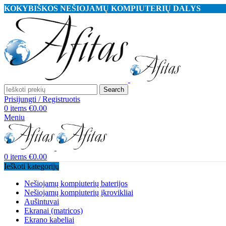
KOKYBIŠKOS NEŠIOJAMŲ KOMPIUTERIŲ DALYS
Search
Prisijungti / Registruotis
0
items
€
0.00
Meniu
0
items
€
0.00
Ieškoti kategorijų
Nešiojamų kompiuterių baterijos
Nešiojamų kompiuterių įkrovikliai
Aušintuvai
Ekranai (matricos)
Ekrano kabeliai