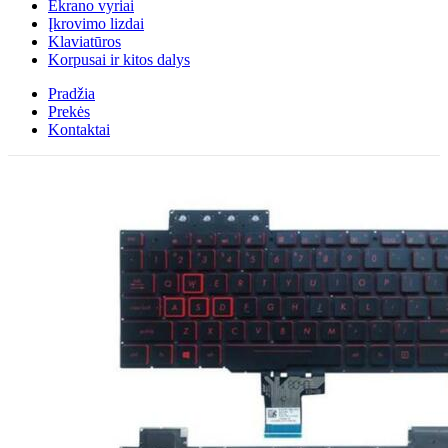
Ekrano vyriai
Įkrovimo lizdai
Klaviatūros
Korpusai ir kitos dalys
Pradžia
Prekės
Kontaktai