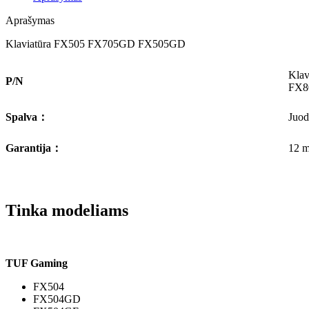
Aprašymas
Klaviatūra FX505 FX705GD FX505GD
Kla
P/N
FX
Spalva
：
Juod
Garantija
：
12 m
Tinka modeliams
TUF Gaming
FX504
FX504GD