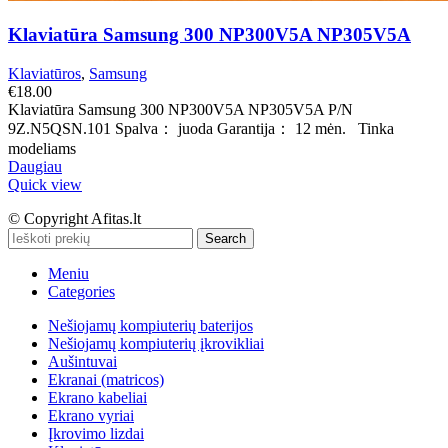
Klaviatūra Samsung 300 NP300V5A NP305V5A
Klaviatūros
,
Samsung
€
18.00
Klaviatūra Samsung 300 NP300V5A NP305V5A P/N
9Z.N5QSN.101 Spalva： juoda Garantija： 12 mėn. Tinka
modeliams
Daugiau
Quick view
© Copyright Afitas.lt
Search
Meniu
Categories
Nešiojamų kompiuterių baterijos
Nešiojamų kompiuterių įkrovikliai
Aušintuvai
Ekranai (matricos)
Ekrano kabeliai
Ekrano vyriai
Įkrovimo lizdai