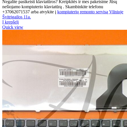
Negalite pasikeisti klaviatūros? Kreipkitės ir mes pakeisime Jūsų
nešiojamo kompiuterio klaviatūrą . Skambinkite telefonu
+37062071537 arba atvykite į
kompiuterių remonto servisą Vilniuje
Švitrigailos 11a.
Į krepšelį
Quick view