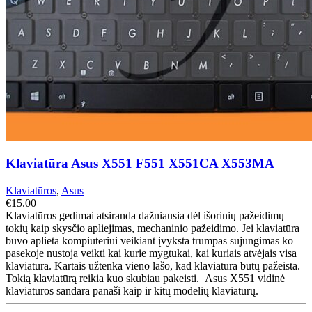
Klaviatūra Asus X551 F551 X551CA X553MA
Klaviatūros
,
Asus
€
15.00
Klaviatūros gedimai atsiranda dažniausia dėl išorinių pažeidimų
tokių kaip skysčio apliejimas, mechaninio pažeidimo. Jei klaviatūra
buvo aplieta kompiuteriui veikiant įvyksta trumpas sujungimas ko
pasekoje nustoja veikti kai kurie mygtukai, kai kuriais atvėjais visa
klaviatūra. Kartais užtenka vieno lašo, kad klaviatūra būtų pažeista.
Tokią klaviatūrą reikia kuo skubiau pakeisti. Asus X551 vidinė
klaviatūros sandara panaši kaip ir kitų modelių klaviatūrų.