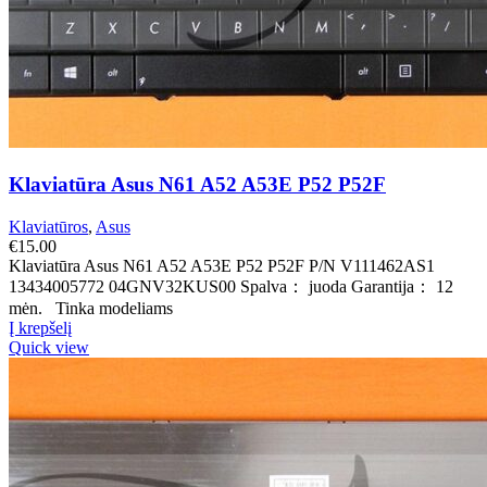
Klaviatūra Asus N61 A52 A53E P52 P52F
Klaviatūros
,
Asus
€
15.00
Klaviatūra Asus N61 A52 A53E P52 P52F P/N V111462AS1
13434005772 04GNV32KUS00 Spalva： juoda Garantija： 12
mėn. Tinka modeliams
Į krepšelį
Quick view