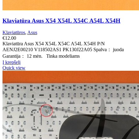
Klaviatūra Asus X54 X54L X54C A54L X54H
Klaviatūros
,
Asus
€
12.00
Klaviatūra Asus X54 X54L X54C A54L X54H P/N
AENJ2E00210 V118502AS1 PK130J22A05 Spalva： juoda
Garantija： 12 mėn. Tinka modeliams
Į krepšelį
Quick view