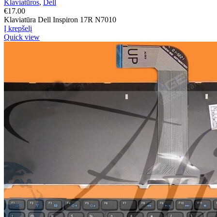
Klaviatūros
,
Dell
€
17.00
Klaviatūra Dell Inspiron 17R N7010
Į krepšelį
Quick view