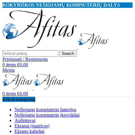
KOKYBIŠKOS NEŠIOJAMŲ KOMPIUTERIŲ DALYS
Search
Prisijungti / Registruotis
0
items
€
0.00
Meniu
0
items
€
0.00
Ieškoti kategorijų
Nešiojamų kompiuterių baterijos
Nešiojamų kompiuterių įkrovikliai
Aušintuvai
Ekranai (matricos)
Ekrano kabeliai