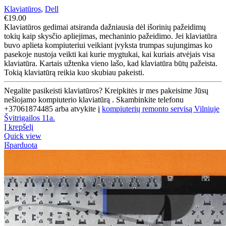
Klaviatūros
,
Dell
€
19.00
Klaviatūros gedimai atsiranda dažniausia dėl išorinių pažeidimų
tokių kaip skysčio apliejimas, mechaninio pažeidimo. Jei klaviatūra
buvo aplieta kompiuteriui veikiant įvyksta trumpas sujungimas ko
pasekoje nustoja veikti kai kurie mygtukai, kai kuriais atvėjais visa
klaviatūra. Kartais užtenka vieno lašo, kad klaviatūra būtų pažeista.
Tokią klaviatūrą reikia kuo skubiau pakeisti.
Negalite pasikeisti klaviatūros? Kreipkitės ir mes pakeisime Jūsų
nešiojamo kompiuterio klaviatūrą . Skambinkite telefonu
+37061874485 arba atvykite į
kompiuterių remonto servisą Vilniuje
Švitrigailos 11a.
Į krepšelį
Quick view
Išparduota