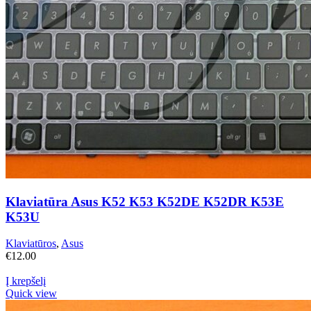
Klaviatūra Asus K52 K53 K52DE K52DR K53E
K53U
Klaviatūros
,
Asus
€
12.00
Į krepšelį
Quick view