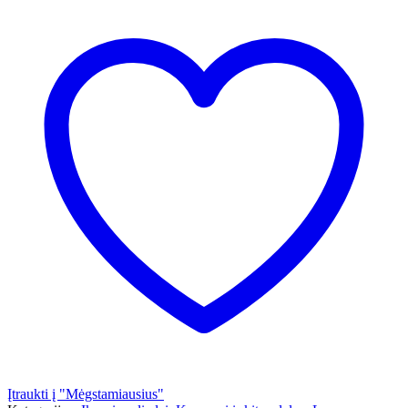
Įtraukti į "Mėgstamiausius"