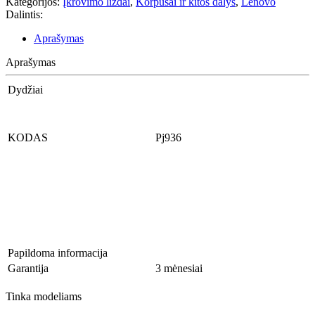
Kategorijos:
Įkrovimo lizdai
,
Korpusai ir kitos dalys
,
Lenovo
Dalintis:
Aprašymas
Aprašymas
Dydžiai
KODAS
Pj936
Papildoma informacija
Garantija
3 mėnesiai
Tinka modeliams