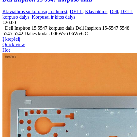
Klaviatūros su korpusų - palmrest
,
DELL
,
Klaviatūros
,
Dell
,
DELL
korpuso dalys
,
Korpusai ir kitos dalys
€
20.00
Dell Inspiron 15 5547 korpuso dalis Dell Inspiron 15-5547 5548
5545 5542 Dalies kodai: 006Wv6 06Wv6 C
Į krepšelį
Quick view
Hot