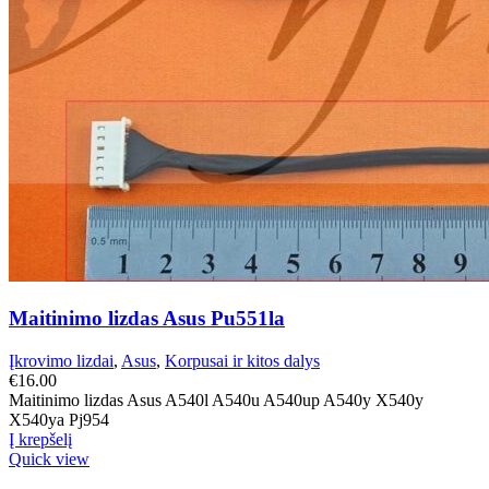
Maitinimo lizdas Asus Pu551la
Įkrovimo lizdai
,
Asus
,
Korpusai ir kitos dalys
€
16.00
Maitinimo lizdas Asus A540l A540u A540up A540y X540y
X540ya Pj954
Į krepšelį
Quick view