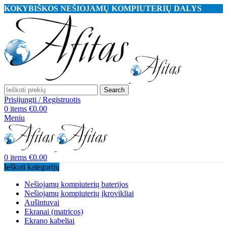
KOKYBIŠKOS NEŠIOJAMŲ KOMPIUTERIŲ DALYS
Search
Prisijungti / Registruotis
0
items
€
0.00
Meniu
0
items
€
0.00
Ieškoti kategorijų
Nešiojamų kompiuterių baterijos
Nešiojamų kompiuterių įkrovikliai
Aušintuvai
Ekranai (matricos)
Ekrano kabeliai