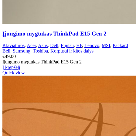
Įjungimo mygtukas ThinkPad E15 Gen 2
Klaviatūros
,
Acer
,
Asus
,
Dell
,
Fujitsu
,
HP
,
Lenovo
,
MSI
,
Packard
Bell
,
Samsung
,
Toshiba
,
Korpusai ir kitos dalys
€
49.00
Įjungimo mygtukas ThinkPad E15 Gen 2
Į krepšelį
Quick view