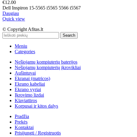
€
12.00
Dell Inspiron 15-5565 i5565 5566 i5567
Daugiau
Quick view
© Copyright Afitas.lt
Search
Meniu
Categories
Nešiojamų kompiuterių baterijos
Nešiojamų kompiuterių įkrovikliai
Aušintuvai
Ekranai (matricos)
Ekrano kabeliai
Ekrano vyriai
Įkrovimo lizdai
Klaviatūros
Korpusai ir kitos dalys
Pradžia
Prekės
Kontaktai
Prisijungti / Registruotis