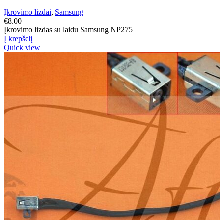
Įkrovimo lizdai
,
Samsung
€
8.00
Įkrovimo lizdas su laidu Samsung NP275
Į krepšelį
Quick view