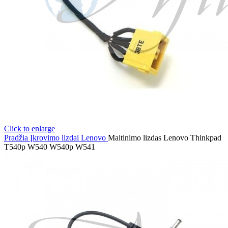
Click to enlarge
Pradžia
Įkrovimo lizdai
Lenovo
Maitinimo lizdas Lenovo Thinkpad
T540p W540 W540p W541