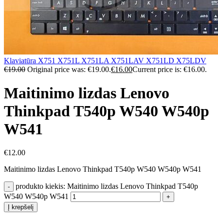
Klaviatūra X751 X751L X751LA X751LAV X751LD X75LDV
€
19.00
Original price was: €19.00.
€
16.00
Current price is: €16.00.
Maitinimo lizdas Lenovo
Thinkpad T540p W540 W540p
W541
€
12.00
Maitinimo lizdas Lenovo Thinkpad T540p W540 W540p W541
produkto kiekis: Maitinimo lizdas Lenovo Thinkpad T540p
W540 W540p W541
Į krepšelį