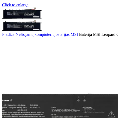
Click to enlarge
Pradžia
Nešiojamų kompiuterių baterijos
MSI
Baterija MSI Leopard