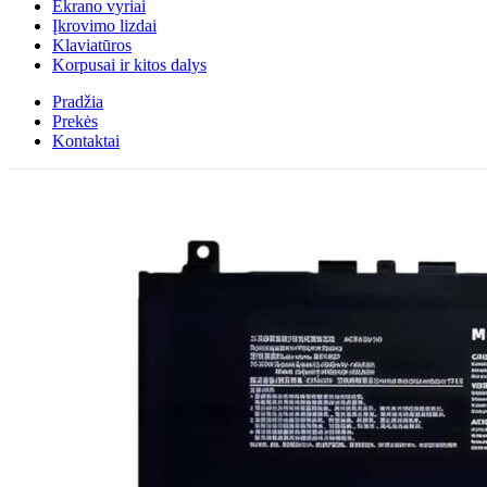
Ekrano vyriai
Įkrovimo lizdai
Klaviatūros
Korpusai ir kitos dalys
Pradžia
Prekės
Kontaktai