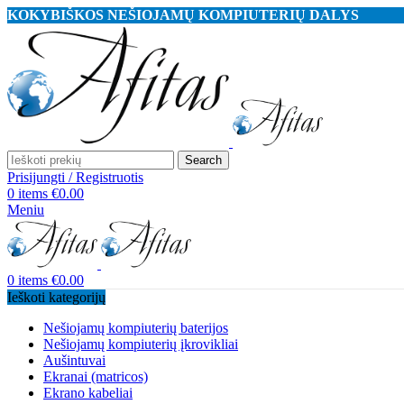
KOKYBIŠKOS NEŠIOJAMŲ KOMPIUTERIŲ DALYS
Search
Prisijungti / Registruotis
0
items
€
0.00
Meniu
0
items
€
0.00
Ieškoti kategorijų
Nešiojamų kompiuterių baterijos
Nešiojamų kompiuterių įkrovikliai
Aušintuvai
Ekranai (matricos)
Ekrano kabeliai