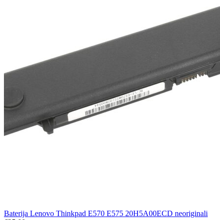
Baterija Lenovo Thinkpad E570 E575 20H5A00ECD neoriginali