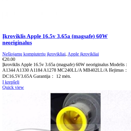
Įkroviklis Apple 16.5v 3.65a (magsafe) 60W
neoriginalus
Nešiojamų kompiuterių įkrovikliai
,
Apple įkrovikliai
€
20.00
Įkroviklis Apple 16.5v 3.65a (magsafe) 60W neoriginalus Modelis :
A1344 A1330 A1184 A1278 MC240LL/A MB402LL/A Išejimas：
DC16.5V3.65A Garantija： 12 mėn.
Į krepšelį
Quick view