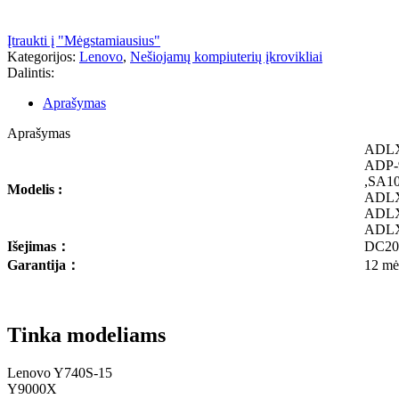
Įtraukti į "Mėgstamiausius"
Kategorijos:
Lenovo
,
Nešiojamų kompiuterių įkrovikliai
Dalintis:
Aprašymas
Aprašymas
ADL
ADP-
,SA1
Modelis :
ADL
ADL
ADL
Išejimas
：
DC20
Garantija
：
12 mė
Tinka modeliams
Lenovo Y740S-15
Y9000X