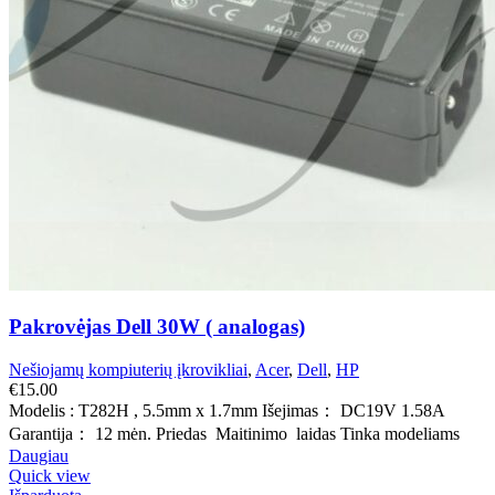
Pakrovėjas Dell 30W ( analogas)
Nešiojamų kompiuterių įkrovikliai
,
Acer
,
Dell
,
HP
€
15.00
Modelis : T282H , 5.5mm x 1.7mm Išejimas： DC19V 1.58A
Garantija： 12 mėn. Priedas Maitinimo laidas Tinka modeliams
Daugiau
Quick view