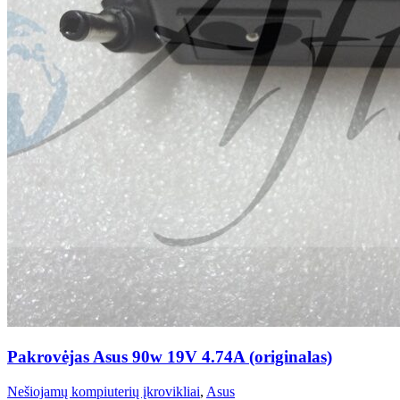
Pakrovėjas Asus 90w 19V 4.74A (originalas)
Nešiojamų kompiuterių įkrovikliai
,
Asus