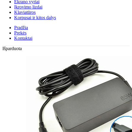
Ekrano vyriai
Įkrovimo lizdai
Klaviatūros
Korpusai ir kitos dalys
Pradžia
Prekės
Kontaktai
Išparduota