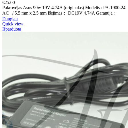
€
25.00
Pakrovėjas Asus 90w 19V 4.74A (originalas) Modelis : PA-1900-24
AC / 5.5 mm x 2.5 mm Išejimas： DC19V 4.74A Garantija：
Daugiau
Quick view
Išparduota