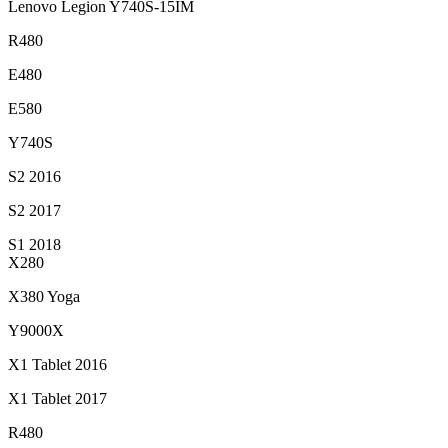
Lenovo Legion Y740S-15IM
R480
E480
E580
Y740S
S2 2016
S2 2017
S1 2018
X280
X380 Yoga
Y9000X
X1 Tablet 2016
X1 Tablet 2017
R480