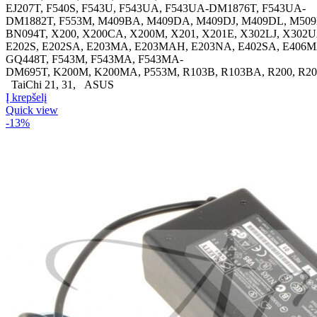
EJ207T, F540S, F543U, F543UA, F543UA-DM1876T, F543UA-
DM1882T, F553M, M409BA, M409DA, M409DJ, M409DL, M509DA
BN094T, X200, X200CA, X200M, X201, X201E, X302LJ, X30
E202S, E202SA, E203MA, E203MAH, E203NA, E402SA, E406M
GQ448T, F543M, F543MA, F543MA-
DM695T, K200M, K200MA, P553M, R103B, R103BA, R200, R2
TaiChi 21, 31, ASUS
Į krepšelį
Quick view
-13%