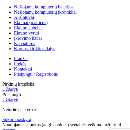
Nešiojamų kompiuterių baterijos
Nešiojamų kompiuterių įkrovikliai
Aušintuvai
Ekranai (matricos)
Ekrano kabeliai
Ekrano vyriai
Įkrovimo lizdai
Klaviatūros
Korpusai ir kitos dalys
Pradžia
Prekės
Kontaktai
Prisijungti / Registruotis
Pirkinių krepšelis
Uždaryti
Prisijungti
Uždaryti
Neturite paskyros?
Sukurti paskyrą
Naudojame slapukus (angl. cookies) svetainės veikimui užtikrinti.
Accept