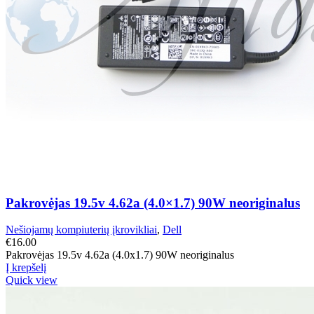
Pakrovėjas 19.5v 4.62a (4.0×1.7) 90W neoriginalus
Nešiojamų kompiuterių įkrovikliai
,
Dell
€
16.00
Pakrovėjas 19.5v 4.62a (4.0x1.7) 90W neoriginalus
Į krepšelį
Quick view