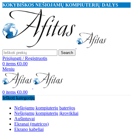
KOKYBIŠKOS NEŠIOJAMŲ KOMPIUTERIŲ DALYS
Search
Prisijungti / Registruotis
0
items
€
0.00
Meniu
0
items
€
0.00
Ieškoti kategorijų
Nešiojamų kompiuterių baterijos
Nešiojamų kompiuterių įkrovikliai
Aušintuvai
Ekranai (matricos)
Ekrano kabeliai