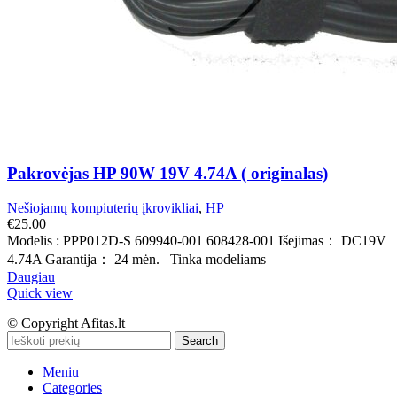
Pakrovėjas HP 90W 19V 4.74A ( originalas)
Nešiojamų kompiuterių įkrovikliai
,
HP
€
25.00
Modelis : PPP012D-S 609940-001 608428-001 Išejimas： DC19V
4.74A Garantija： 24 mėn. Tinka modeliams
Daugiau
Quick view
© Copyright Afitas.lt
Search
Meniu
Categories