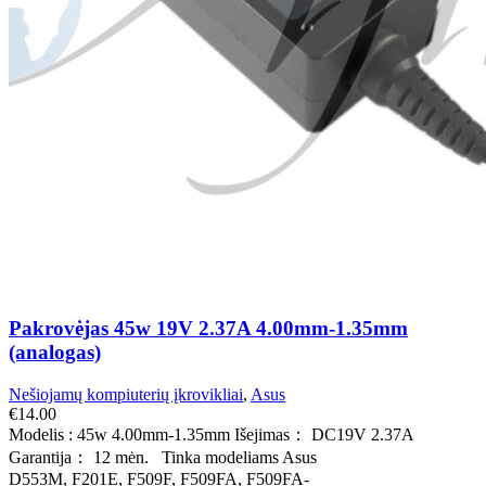
Pakrovėjas 45w 19V 2.37A 4.00mm-1.35mm
(analogas)
Nešiojamų kompiuterių įkrovikliai
,
Asus
€
14.00
Modelis : 45w 4.00mm-1.35mm Išejimas： DC19V 2.37A
Garantija： 12 mėn. Tinka modeliams Asus
D553M, F201E, F509F, F509FA, F509FA-