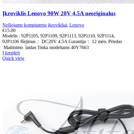
Įkroviklis Lenovo 90W 20V 4.5A neoriginalus
Nešiojamų kompiuterių įkrovikliai
,
Lenovo
€
15.00
Modelis : 92P1105, 92P1109, 92P1113, 92P1110, 92P1114,
92P1106 Išejimas： DC20V 4.5A Garantija： 12 mėn. Priedas
Maitinimo laidas Tinka modeliams 40Y7663
Į krepšelį
Quick view