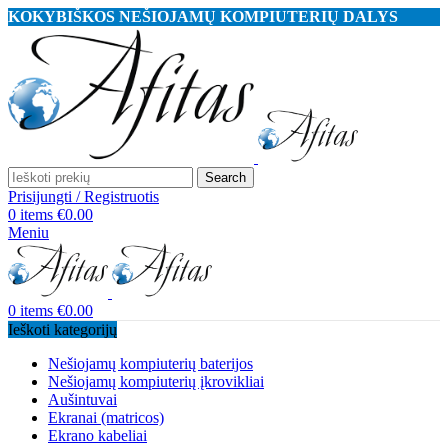
KOKYBIŠKOS NEŠIOJAMŲ KOMPIUTERIŲ DALYS
Search
Prisijungti / Registruotis
0
items
€
0.00
Meniu
0
items
€
0.00
Ieškoti kategorijų
Nešiojamų kompiuterių baterijos
Nešiojamų kompiuterių įkrovikliai
Aušintuvai
Ekranai (matricos)
Ekrano kabeliai