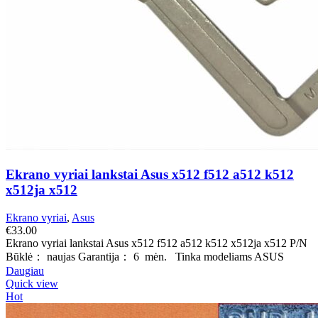
Ekrano vyriai lankstai Asus x512 f512 a512 k512
x512ja x512
Ekrano vyriai
,
Asus
€
33.00
Ekrano vyriai lankstai Asus x512 f512 a512 k512 x512ja x512 P/N
Būklė： naujas Garantija： 6 mėn. Tinka modeliams ASUS
Daugiau
Quick view
Hot