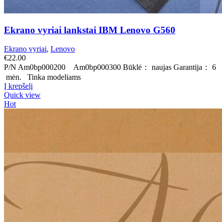
Ekrano vyriai lankstai IBM Lenovo G560
Ekrano vyriai
,
Lenovo
€
22.00
P/N Am0bp000200 Am0bp000300 Būklė： naujas Garantija： 6
mėn. Tinka modeliams
Į krepšelį
Quick view
Hot