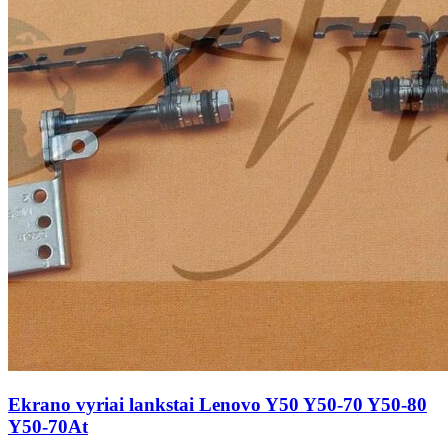
Ekrano vyriai lankstai Lenovo Y50 Y50-70 Y50-80
Y50-70At