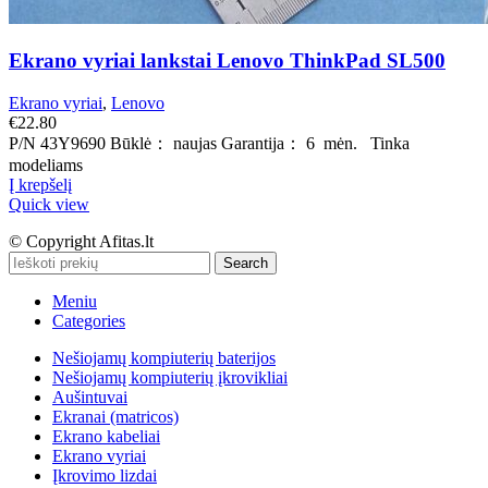
Ekrano vyriai lankstai Lenovo ThinkPad SL500
Ekrano vyriai
,
Lenovo
€
22.80
P/N 43Y9690 Būklė： naujas Garantija： 6 mėn. Tinka
modeliams
Į krepšelį
Quick view
© Copyright Afitas.lt
Search
Meniu
Categories
Nešiojamų kompiuterių baterijos
Nešiojamų kompiuterių įkrovikliai
Aušintuvai
Ekranai (matricos)
Ekrano kabeliai
Ekrano vyriai
Įkrovimo lizdai