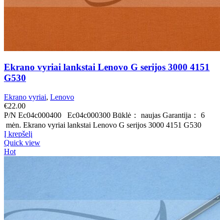
Ekrano vyriai lankstai Lenovo G serijos 3000 4151
G530
Ekrano vyriai
,
Lenovo
€
22.00
P/N Ec04c000400 Ec04c000300 Būklė： naujas Garantija： 6
mėn. Ekrano vyriai lankstai Lenovo G serijos 3000 4151 G530
Į krepšelį
Quick view
Hot