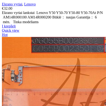
Ekrano vyriai
,
Lenovo
€
32.00
Ekrano vyriai lankstai Lenovo Y50 Y50-70 Y50-80 Y50-70At P/N
AM14R000100 AM14R000200 Būklė： naujas Garantija： 6
mėn. Tinka modeliams
Į krepšelį
Quick view
Hot