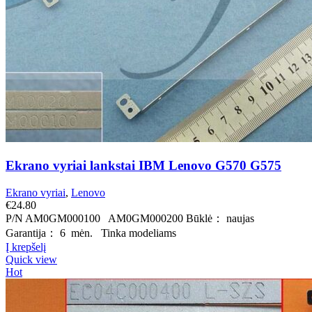
Ekrano vyriai lankstai IBM Lenovo G570 G575
Ekrano vyriai
,
Lenovo
€
24.80
P/N AM0GM000100 AM0GM000200 Būklė： naujas
Garantija： 6 mėn. Tinka modeliams
Į krepšelį
Quick view
Hot