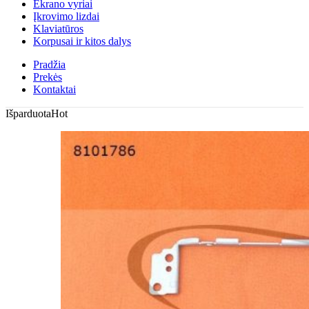
Ekrano vyriai
Įkrovimo lizdai
Klaviatūros
Korpusai ir kitos dalys
Pradžia
Prekės
Kontaktai
Išparduota
Hot