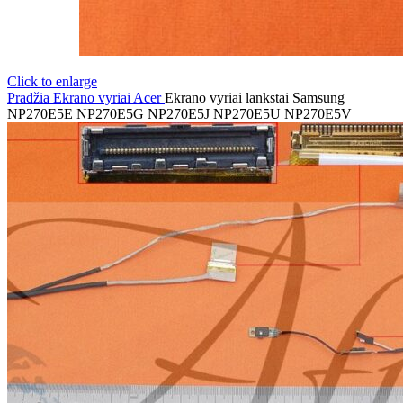
Click to enlarge
Pradžia
Ekrano vyriai
Acer
Ekrano vyriai lankstai Samsung
NP270E5E NP270E5G NP270E5J NP270E5U NP270E5V