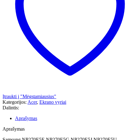
Įtraukti į "Mėgstamiausius"
Kategorijos:
Acer
,
Ekrano vyriai
Dalintis:
Aprašymas
Aprašymas
Samsung NP270E5E NP270E5G NP270E5J NP270E5U