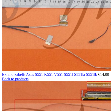
Ekrano kabelis Asus S551 K551 V551 S551l S551la S551lb
€
14.00
Back to products