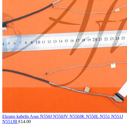
Ekrano kabelis Asus N550J N550JV N550JK N550L N551 N551J
N551JB
€
14.00