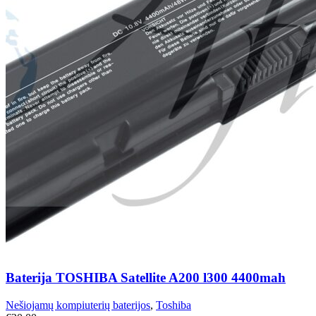
Baterija TOSHIBA Satellite A200 l300 4400mah
Nešiojamų kompiuterių baterijos
,
Toshiba