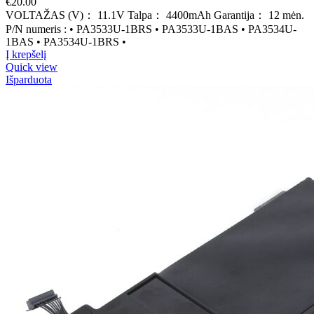
€
20.00
VOLTAŽAS (V)： 11.1V Talpa： 4400mAh Garantija： 12 mėn.
P/N numeris : • PA3533U-1BRS • PA3533U-1BAS • PA3534U-
1BAS • PA3534U-1BRS •
Į krepšelį
Quick view
Išparduota