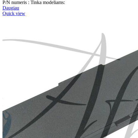
P/N numeris : Tinka modeliams:
Daugiau
Quick view