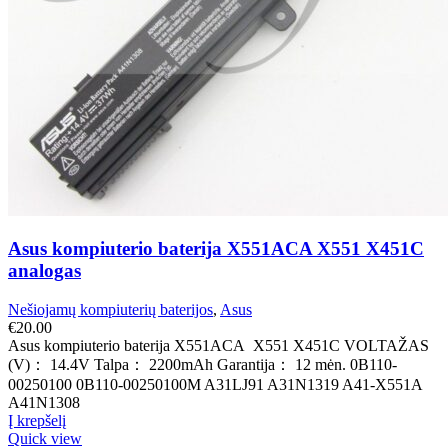
Asus kompiuterio baterija X551ACA X551 X451C
analogas
Nešiojamų kompiuterių baterijos
,
Asus
€
20.00
Asus kompiuterio baterija X551ACA X551 X451C VOLTAŽAS
(V)： 14.4V Talpa： 2200mAh Garantija： 12 mėn. 0B110-
00250100 0B110-00250100M A31LJ91 A31N1319 A41-X551A
A41N1308
Į krepšelį
Quick view