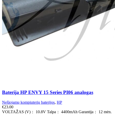
Baterija HP ENVY 15 Series PI06 analogas
Nešiojamų kompiuterių baterijos
,
HP
€
23.00
VOLTAŽAS (V)： 10.8V Talpa： 4400mAh Garantija： 12 mėn.