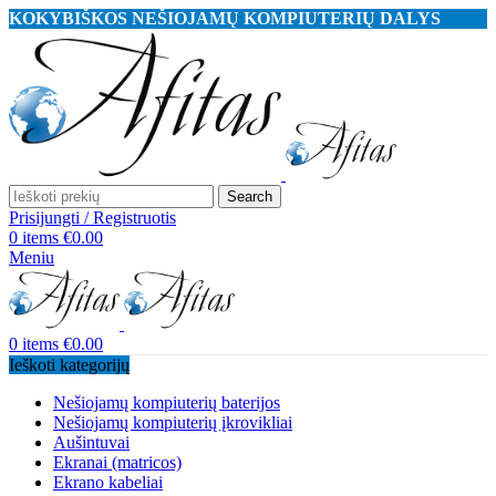
KOKYBIŠKOS NEŠIOJAMŲ KOMPIUTERIŲ DALYS
Search
Prisijungti / Registruotis
0
items
€
0.00
Meniu
0
items
€
0.00
Ieškoti kategorijų
Nešiojamų kompiuterių baterijos
Nešiojamų kompiuterių įkrovikliai
Aušintuvai
Ekranai (matricos)
Ekrano kabeliai