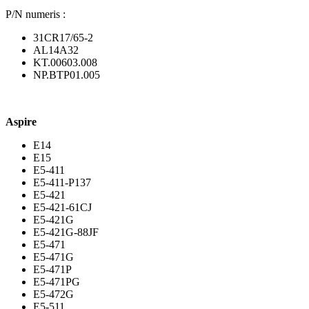
P/N numeris :
31CR17/65-2
AL14A32
KT.00603.008
NP.BTP01.005
Aspire
E14
E15
E5-411
E5-411-P137
E5-421
E5-421-61CJ
E5-421G
E5-421G-88JF
E5-471
E5-471G
E5-471P
E5-471PG
E5-472G
E5-511