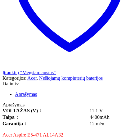
Įtraukti į "Mėgstamiausius"
Kategorijos:
Acer
,
Nešiojamų kompiuterių baterijos
Dalintis:
Aprašymas
Aprašymas
VOLTAŽAS
(V)
：
11.1 V
Talpa
：
4400mAh
Garantija
：
12 mėn.
Acer Aspire E5-471 AL14A32