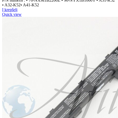
P/N numeris : • 70-NXM1B2200Z • 90-NYX1B1000Y • A31-K52
• A32-K52• A41-K52
Į krepšelį
Quick view