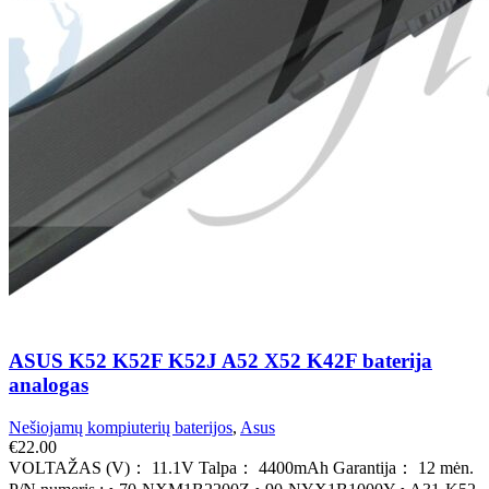
ASUS K52 K52F K52J A52 X52 K42F baterija
analogas
Nešiojamų kompiuterių baterijos
,
Asus
€
22.00
VOLTAŽAS (V)： 11.1V Talpa： 4400mAh Garantija： 12 mėn.