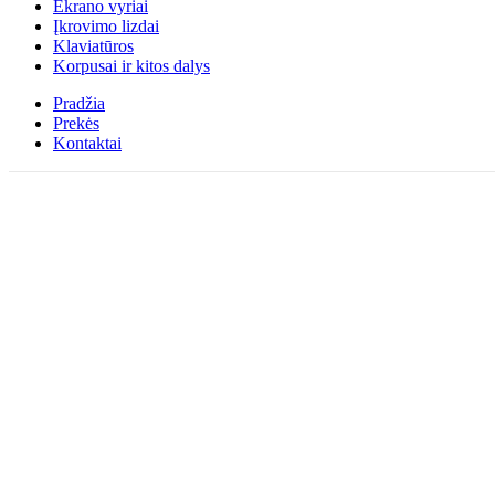
Ekrano vyriai
Įkrovimo lizdai
Klaviatūros
Korpusai ir kitos dalys
Pradžia
Prekės
Kontaktai