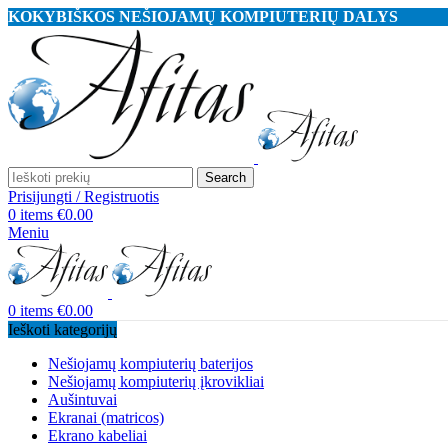
KOKYBIŠKOS NEŠIOJAMŲ KOMPIUTERIŲ DALYS
Search
Prisijungti / Registruotis
0
items
€
0.00
Meniu
0
items
€
0.00
Ieškoti kategorijų
Nešiojamų kompiuterių baterijos
Nešiojamų kompiuterių įkrovikliai
Aušintuvai
Ekranai (matricos)
Ekrano kabeliai