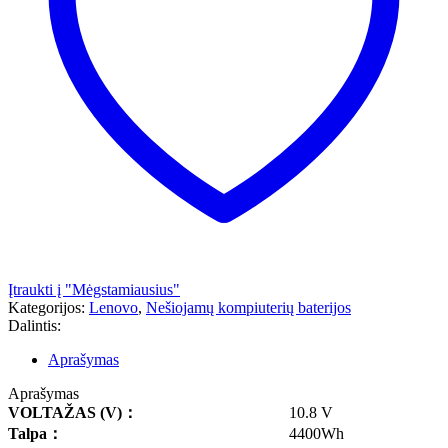
Įtraukti į "Mėgstamiausius"
Kategorijos:
Lenovo
,
Nešiojamų kompiuterių baterijos
Dalintis:
Aprašymas
Aprašymas
VOLTAŽAS
(V)
：
10.8 V
Talpa
：
4400Wh