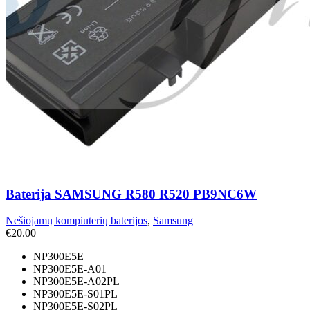
Baterija SAMSUNG R580 R520 PB9NC6W
Nešiojamų kompiuterių baterijos
,
Samsung
€
20.00
NP300E5E
NP300E5E-A01
NP300E5E-A02PL
NP300E5E-S01PL
NP300E5E-S02PL