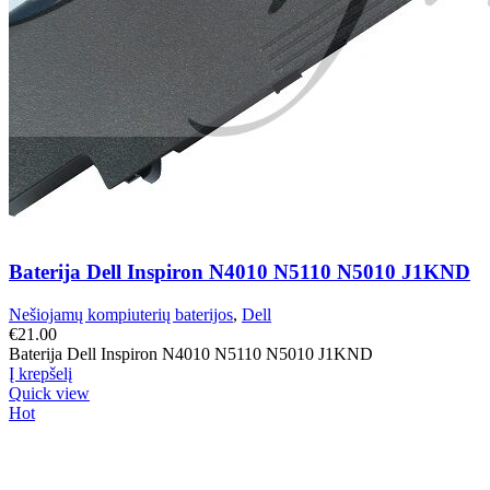
Baterija Dell Inspiron N4010 N5110 N5010 J1KND
Nešiojamų kompiuterių baterijos
,
Dell
€
21.00
Baterija Dell Inspiron N4010 N5110 N5010 J1KND
Į krepšelį
Quick view
Hot