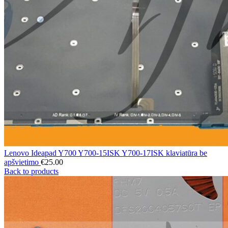
Lenovo Ideapad Y700 Y700-15ISK Y700-17ISK klaviatūra be
apšvietimo
€
25.00
Back to products