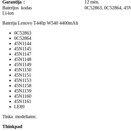
Garantija
：
12 mėn.
Baterijos kodas
0C52863, 0C52864, 45
Li-ion
Baterija Lenovo T440p W540 4400mAh
0C52863
0C52864
45N1144
45N1145
45N1147
45N1148
45N1149
45N1150
45N1151
45N1153
45N1158
45N1159
45N1160
45N1161
LE89
Tinka modeliams:
Thinkpad