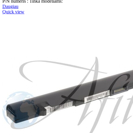
P/N numeris : Tinka modeliams:
Daugiau
Quick view