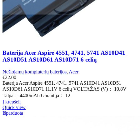
Baterija Acer Aspire 4551, 4741, 5741 AS10D41
AS10D51 AS10D61 AS10D71 6 celių
Nešiojamų kompiuterių baterijos
,
Acer
€
22.00
Baterija Acer Aspire 4551, 4741, 5741 AS10D41 AS10D51
AS10D61 AS10D71 11.1V 6 celių VOLTAŽAS (V)： 10.8V
Talpa： 4400mAh Garantija： 12
Į krepšelį
Quick view
Išparduota