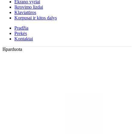
Ekrano vyriai
Įkrovimo lizdai
Klaviatūros
Korpusai ir kitos dalys
Pradžia
Prekės
Kontaktai
Išparduota