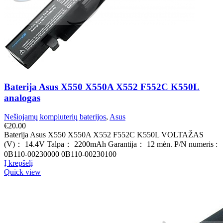
Baterija Asus X550 X550A X552 F552C K550L
analogas
Nešiojamų kompiuterių baterijos
,
Asus
€
20.00
Baterija Asus X550 X550A X552 F552C K550L VOLTAŽAS
(V)： 14.4V Talpa： 2200mAh Garantija： 12 mėn. P/N numeris :
0B110-00230000 0B110-00230100
Į krepšelį
Quick view