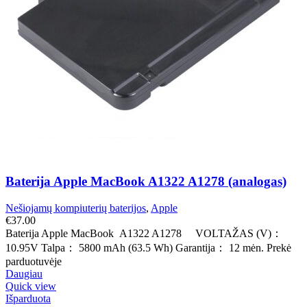
Baterija Apple MacBook A1322 A1278 (analogas)
Nešiojamų kompiuterių baterijos
,
Apple
€
37.00
Baterija Apple MacBook A1322 A1278 VOLTAŽAS (V)：
10.95V Talpa： 5800 mAh (63.5 Wh) Garantija： 12 mėn. Prekė
parduotuvėje
Daugiau
Quick view
Išparduota