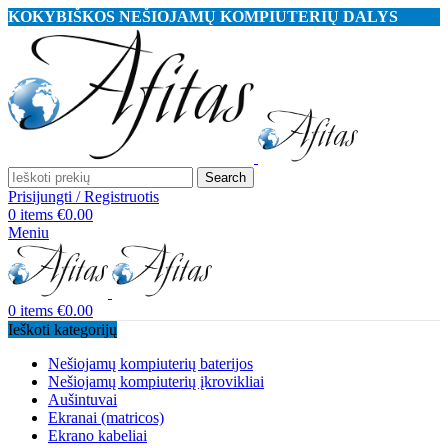
KOKYBIŠKOS NEŠIOJAMŲ KOMPIUTERIŲ DALYS
Search
Prisijungti / Registruotis
0
items
€
0.00
Meniu
0
items
€
0.00
Ieškoti kategorijų
Nešiojamų kompiuterių baterijos
Nešiojamų kompiuterių įkrovikliai
Aušintuvai
Ekranai (matricos)
Ekrano kabeliai