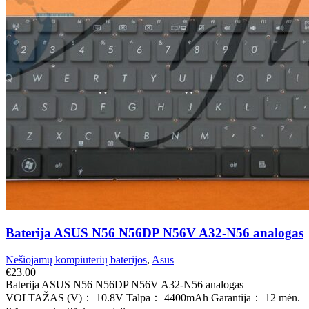
Baterija ASUS N56 N56DP N56V A32-N56 analogas
Nešiojamų kompiuterių baterijos
,
Asus
€
23.00
Baterija ASUS N56 N56DP N56V A32-N56 analogas
VOLTAŽAS (V)： 10.8V Talpa： 4400mAh Garantija： 12 mėn.