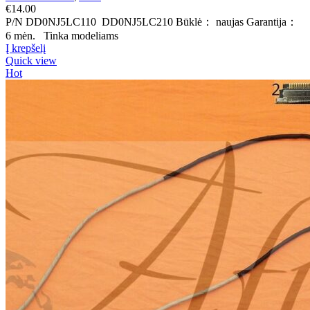
€
14.00
P/N DD0NJ5LC110 DD0NJ5LC210 Būklė： naujas Garantija：
6 mėn. Tinka modeliams
Į krepšelį
Quick view
Hot