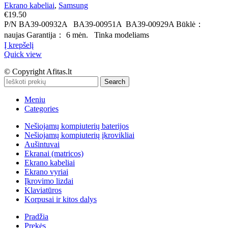
Ekrano kabeliai
,
Samsung
€
19.50
P/N BA39-00932A BA39-00951A BA39-00929A Būklė：
naujas Garantija： 6 mėn. Tinka modeliams
Į krepšelį
Quick view
© Copyright Afitas.lt
Search
Meniu
Categories
Nešiojamų kompiuterių baterijos
Nešiojamų kompiuterių įkrovikliai
Aušintuvai
Ekranai (matricos)
Ekrano kabeliai
Ekrano vyriai
Įkrovimo lizdai
Klaviatūros
Korpusai ir kitos dalys
Pradžia
Prekės