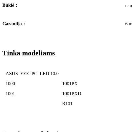
Būklė
：
nau
Garantija
：
6 m
Tinka modeliams
ASUS EEE PC LED 10.0
1000
1001PX
1001
1001PXD
R101