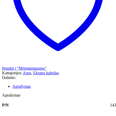
Įtraukti į "Mėgstamiausius"
Kategorijos:
Asus
,
Ekrano kabeliai
Dalintis:
Aprašymas
Aprašymas
P/N
14