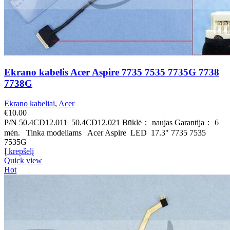
Ekrano kabelis Acer Aspire 7735 7535 7735G 7738
7738G
Ekrano kabeliai
,
Acer
€
10.00
P/N 50.4CD12.011 50.4CD12.021 Būklė： naujas Garantija： 6
mėn. Tinka modeliams Acer Aspire LED 17.3″ 7735 7535
7535G
Į krepšelį
Quick view
Hot