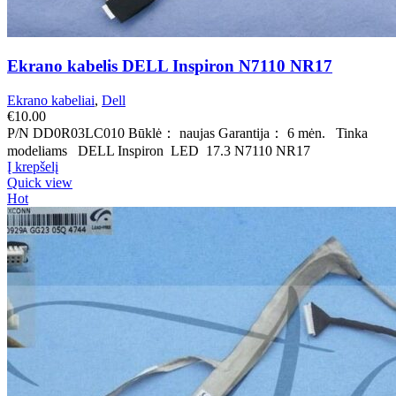
Ekrano kabelis DELL Inspiron N7110 NR17
Ekrano kabeliai
,
Dell
€
10.00
P/N DD0R03LC010 Būklė： naujas Garantija： 6 mėn. Tinka
modeliams DELL Inspiron LED 17.3 N7110 NR17
Į krepšelį
Quick view
Hot