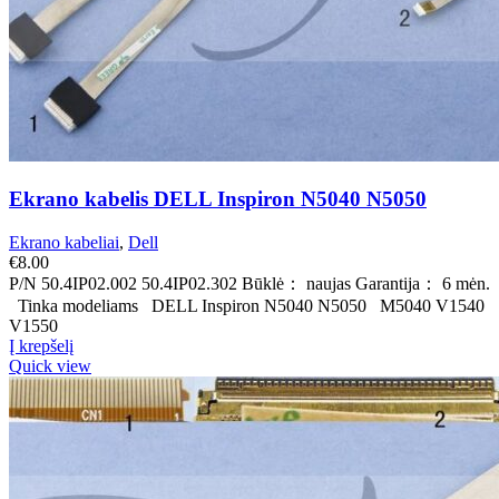
Ekrano kabelis DELL Inspiron N5040 N5050
Ekrano kabeliai
,
Dell
€
8.00
P/N 50.4IP02.002 50.4IP02.302 Būklė： naujas Garantija： 6 mėn.
Tinka modeliams DELL Inspiron N5040 N5050 M5040 V1540
V1550
Į krepšelį
Quick view