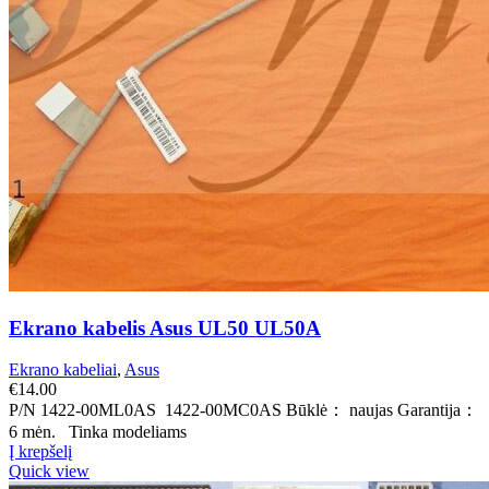
Ekrano kabelis Asus UL50 UL50A
Ekrano kabeliai
,
Asus
€
14.00
P/N 1422-00ML0AS 1422-00MC0AS Būklė： naujas Garantija：
6 mėn. Tinka modeliams
Į krepšelį
Quick view