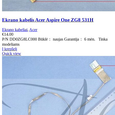
Ekrano kabelis Acer Aspire One ZG8 531H
Ekrano kabeliai
,
Acer
€
14.00
P/N DD0ZG8LC000 Būklė： naujas Garantija： 6 mėn. Tinka
modeliams
Į krepšelį
Quick view