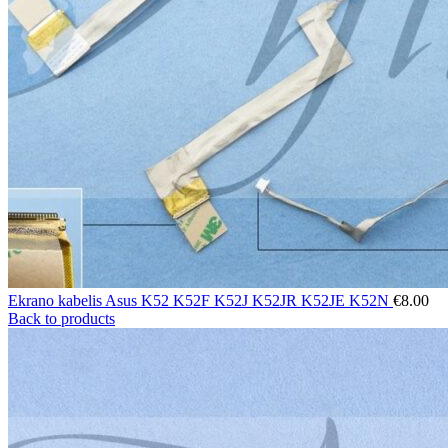
Ekrano kabelis Asus K52 K52F K52J K52JR K52JE K52N
€
8.00
Back to products