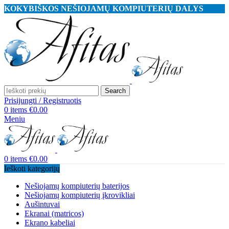
KOKYBIŠKOS NEŠIOJAMŲ KOMPIUTERIŲ DALYS
Search
Prisijungti / Registruotis
0
items
€
0.00
Meniu
0
items
€
0.00
Ieškoti kategorijų
Nešiojamų kompiuterių baterijos
Nešiojamų kompiuterių įkrovikliai
Aušintuvai
Ekranai (matricos)
Ekrano kabeliai