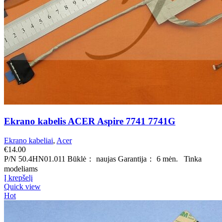
Ekrano kabelis ACER Aspire 7741 7741G
Ekrano kabeliai
,
Acer
€
14.00
P/N 50.4HN01.011 Būklė： naujas Garantija： 6 mėn. Tinka
modeliams
Į krepšelį
Quick view
Hot