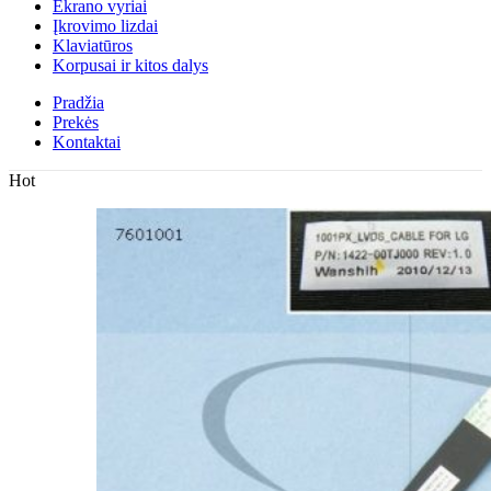
Ekrano vyriai
Įkrovimo lizdai
Klaviatūros
Korpusai ir kitos dalys
Pradžia
Prekės
Kontaktai
Hot