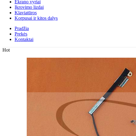
Ekrano vyriai
Įkrovimo lizdai
Klaviatūros
Korpusai ir kitos dalys
Pradžia
Prekės
Kontaktai
Hot