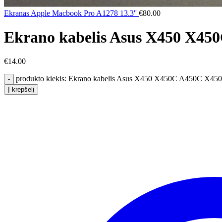
Ekranas Apple Macbook Pro A1278 13.3''
€
80.00
Ekrano kabelis Asus X450 X4
€
14.00
produkto kiekis: Ekrano kabelis Asus X450 X450C A450C X
Į krepšelį