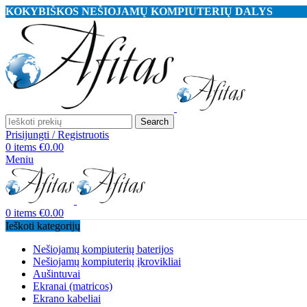
KOKYBIŠKOS NEŠIOJAMŲ KOMPIUTERIŲ DALYS
Search
Prisijungti / Registruotis
0
items
€
0.00
Meniu
0
items
€
0.00
Ieškoti kategorijų
Nešiojamų kompiuterių baterijos
Nešiojamų kompiuterių įkrovikliai
Aušintuvai
Ekranai (matricos)
Ekrano kabeliai