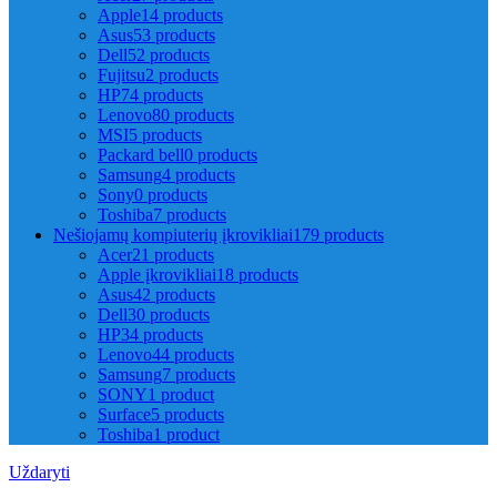
Apple
14 products
Asus
53 products
Dell
52 products
Fujitsu
2 products
HP
74 products
Lenovo
80 products
MSI
5 products
Packard bell
0 products
Samsung
4 products
Sony
0 products
Toshiba
7 products
Nešiojamų kompiuterių įkrovikliai
179 products
Acer
21 products
Apple įkrovikliai
18 products
Asus
42 products
Dell
30 products
HP
34 products
Lenovo
44 products
Samsung
7 products
SONY
1 product
Surface
5 products
Toshiba
1 product
Uždaryti