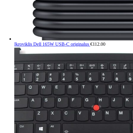
Įkroviklis Dell 165W USB-C originalus
€
112.00