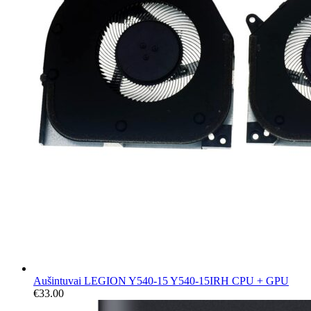
Aušintuvai LEGION Y540-15 Y540-15IRH CPU + GPU
€
33.00