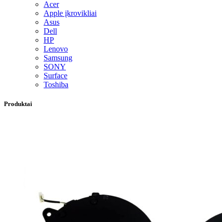
Acer
Apple įkrovikliai
Asus
Dell
HP
Lenovo
Samsung
SONY
Surface
Toshiba
Produktai