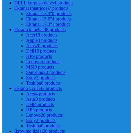
DELL korpuso dalys
4 products
Ekranai (matricos)
7 products
Ekranai 13.3''
0 products
Ekranai 15.6''
4 products
Ekranai 17.3''
1 product
Ekrano kabeliai
98 products
Acer
18 products
Apple
3 products
Asus
20 products
Dell
16 products
HP
9 products
Lenovo
5 products
MSI
0 products
Samsung
20 products
Sony
7 products
Toshiba
0 products
Ekrano vyriai
42 products
Acer
4 products
Asus
3 products
Dell
4 products
HP
3 products
Lenovo
26 products
Sony
2 products
Toshiba
0 products
Įkrovimo lizdai
20 products