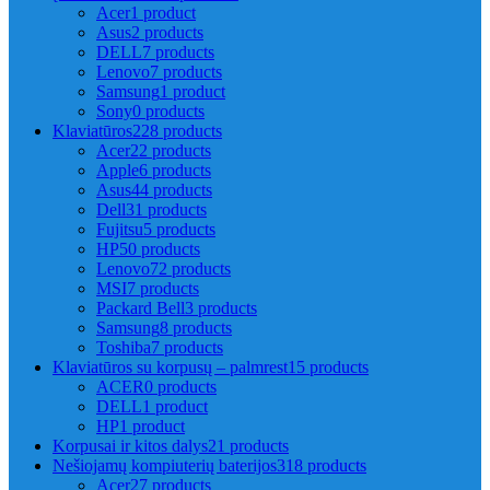
Acer
1 product
Asus
2 products
DELL
7 products
Lenovo
7 products
Samsung
1 product
Sony
0 products
Klaviatūros
228 products
Acer
22 products
Apple
6 products
Asus
44 products
Dell
31 products
Fujitsu
5 products
HP
50 products
Lenovo
72 products
MSI
7 products
Packard Bell
3 products
Samsung
8 products
Toshiba
7 products
Klaviatūros su korpusų – palmrest
15 products
ACER
0 products
DELL
1 product
HP
1 product
Korpusai ir kitos dalys
21 products
Nešiojamų kompiuterių baterijos
318 products
Acer
27 products