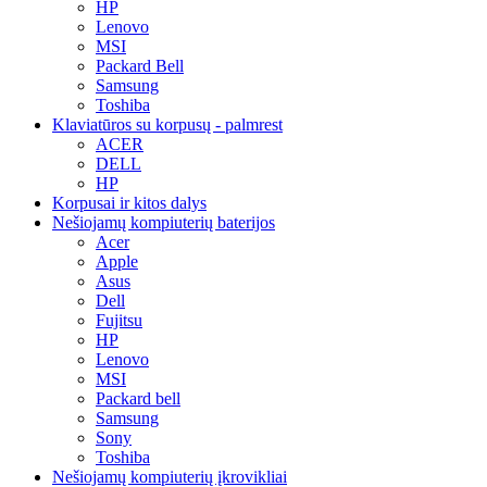
HP
Lenovo
MSI
Packard Bell
Samsung
Toshiba
Klaviatūros su korpusų - palmrest
ACER
DELL
HP
Korpusai ir kitos dalys
Nešiojamų kompiuterių baterijos
Acer
Apple
Asus
Dell
Fujitsu
HP
Lenovo
MSI
Packard bell
Samsung
Sony
Toshiba
Nešiojamų kompiuterių įkrovikliai