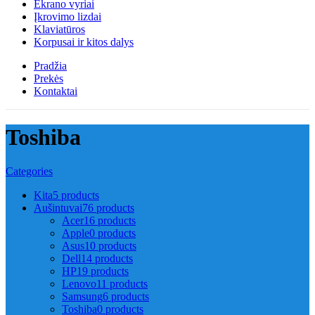
Ekrano vyriai
Įkrovimo lizdai
Klaviatūros
Korpusai ir kitos dalys
Pradžia
Prekės
Kontaktai
Toshiba
Categories
Kita
5 products
Aušintuvai
76 products
Acer
16 products
Apple
0 products
Asus
10 products
Dell
14 products
HP
19 products
Lenovo
11 products
Samsung
6 products
Toshiba
0 products