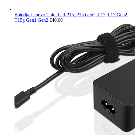
Baterija Lenovo ThinkPad P15, P15 Gen2, P17, P17 Gen2,
T15g Gen1 Gen2
€
40.00