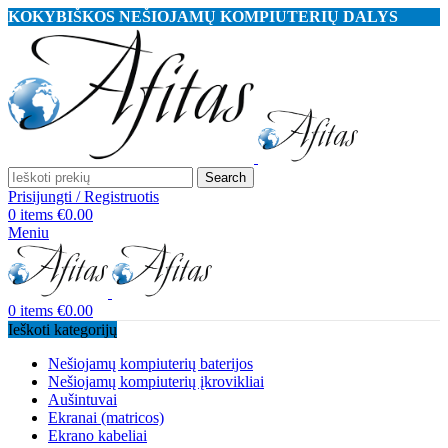
KOKYBIŠKOS NEŠIOJAMŲ KOMPIUTERIŲ DALYS
Search
Prisijungti / Registruotis
0
items
€
0.00
Meniu
0
items
€
0.00
Ieškoti kategorijų
Nešiojamų kompiuterių baterijos
Nešiojamų kompiuterių įkrovikliai
Aušintuvai
Ekranai (matricos)
Ekrano kabeliai