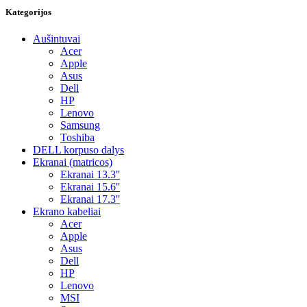
Kategorijos
Aušintuvai
Acer
Apple
Asus
Dell
HP
Lenovo
Samsung
Toshiba
DELL korpuso dalys
Ekranai (matricos)
Ekranai 13.3''
Ekranai 15.6''
Ekranai 17.3''
Ekrano kabeliai
Acer
Apple
Asus
Dell
HP
Lenovo
MSI