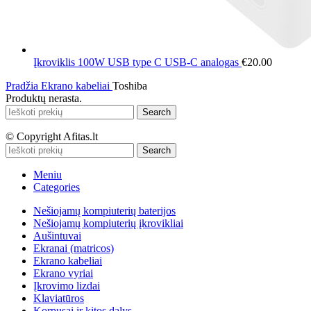
Įkroviklis 100W USB type C USB-C analogas
€
20.00
Pradžia
Ekrano kabeliai
Toshiba
Produktų nerasta.
Search
© Copyright Afitas.lt
Search
Meniu
Categories
Nešiojamų kompiuterių baterijos
Nešiojamų kompiuterių įkrovikliai
Aušintuvai
Ekranai (matricos)
Ekrano kabeliai
Ekrano vyriai
Įkrovimo lizdai
Klaviatūros
Korpusai ir kitos dalys