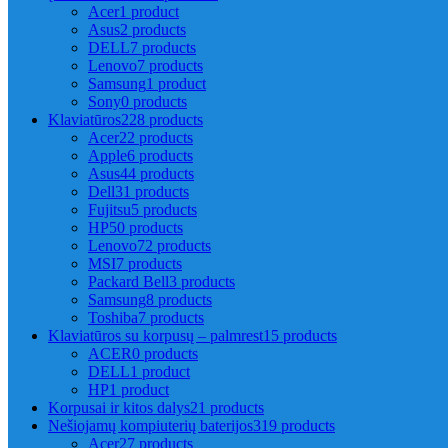
Acer
1 product
Asus
2 products
DELL
7 products
Lenovo
7 products
Samsung
1 product
Sony
0 products
Klaviatūros
228 products
Acer
22 products
Apple
6 products
Asus
44 products
Dell
31 products
Fujitsu
5 products
HP
50 products
Lenovo
72 products
MSI
7 products
Packard Bell
3 products
Samsung
8 products
Toshiba
7 products
Klaviatūros su korpusų – palmrest
15 products
ACER
0 products
DELL
1 product
HP
1 product
Korpusai ir kitos dalys
21 products
Nešiojamų kompiuterių baterijos
319 products
Acer
27 products