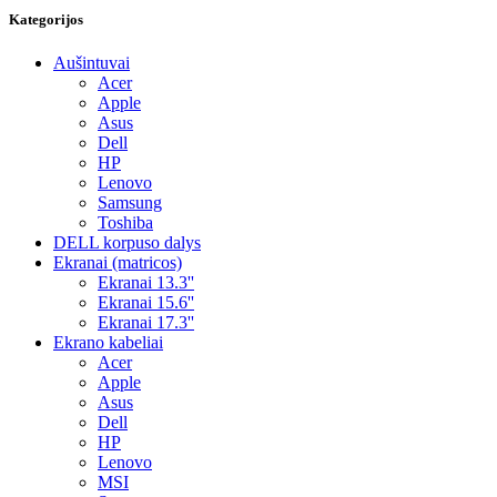
Kategorijos
Aušintuvai
Acer
Apple
Asus
Dell
HP
Lenovo
Samsung
Toshiba
DELL korpuso dalys
Ekranai (matricos)
Ekranai 13.3''
Ekranai 15.6''
Ekranai 17.3''
Ekrano kabeliai
Acer
Apple
Asus
Dell
HP
Lenovo
MSI