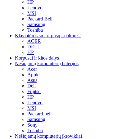
HP
Lenovo
MSI
Packard Bell
Samsung
Toshiba
Klaviatūros su korpusų - palmrest
ACER
DELL
HP
Korpusai ir kitos dalys
Nešiojamų kompiuterių baterijos
Acer
Apple
Asus
Dell
Fujitsu
HP
Lenovo
MSI
Packard bell
Samsung
Sony
Toshiba
Nešiojamų kompiuterių įkrovikliai