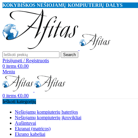
KOKYBIŠKOS NEŠIOJAMŲ KOMPIUTERIŲ DALYS
Search
Prisijungti / Registruotis
0
items
€
0.00
Meniu
0
items
€
0.00
Ieškoti kategorijų
Nešiojamų kompiuterių baterijos
Nešiojamų kompiuterių įkrovikliai
Aušintuvai
Ekranai (matricos)
Ekrano kabeliai