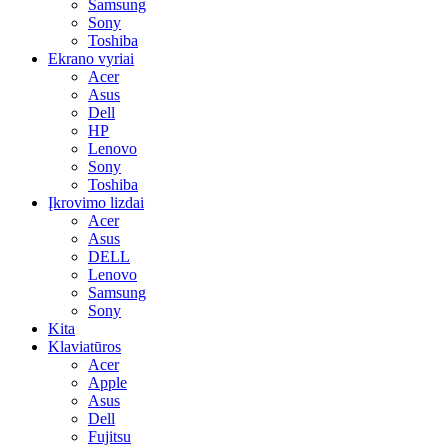
Samsung
Sony
Toshiba
Ekrano vyriai
Acer
Asus
Dell
HP
Lenovo
Sony
Toshiba
Įkrovimo lizdai
Acer
Asus
DELL
Lenovo
Samsung
Sony
Kita
Klaviatūros
Acer
Apple
Asus
Dell
Fujitsu