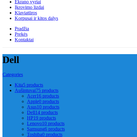
Ekrano vyriai
Įkrovimo lizdai
Klaviatūros
Korpusai ir kitos dalys
Pradžia
Prekės
Kontaktai
Dell
Categories
Kita
5 products
Aušintuvai
75 products
Acer
16 products
Apple
0 products
Asus
10 products
Dell
14 products
HP
19 products
Lenovo
10 products
Samsung
6 products
Toshiba
0 products