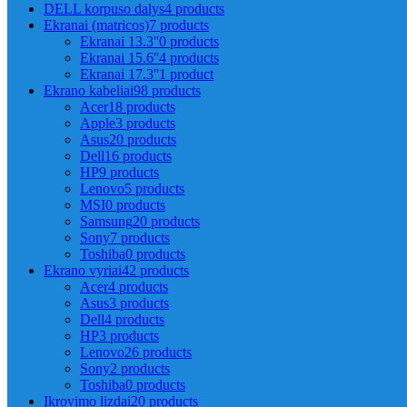
DELL korpuso dalys
4 products
Ekranai (matricos)
7 products
Ekranai 13.3''
0 products
Ekranai 15.6''
4 products
Ekranai 17.3''
1 product
Ekrano kabeliai
98 products
Acer
18 products
Apple
3 products
Asus
20 products
Dell
16 products
HP
9 products
Lenovo
5 products
MSI
0 products
Samsung
20 products
Sony
7 products
Toshiba
0 products
Ekrano vyriai
42 products
Acer
4 products
Asus
3 products
Dell
4 products
HP
3 products
Lenovo
26 products
Sony
2 products
Toshiba
0 products
Įkrovimo lizdai
20 products