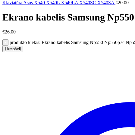
Klaviatūra Asus X540 X540L X540LA X540SC X540SA
€
20.00
Ekrano kabelis Samsung Np55
€
26.00
produkto kiekis: Ekrano kabelis Samsung Np550 Np550p7c Np
Į krepšelį