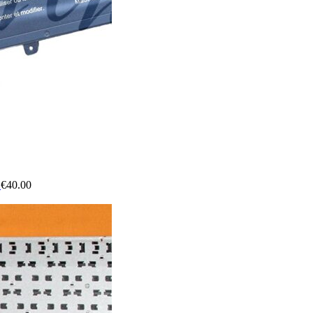
s
€
40.00