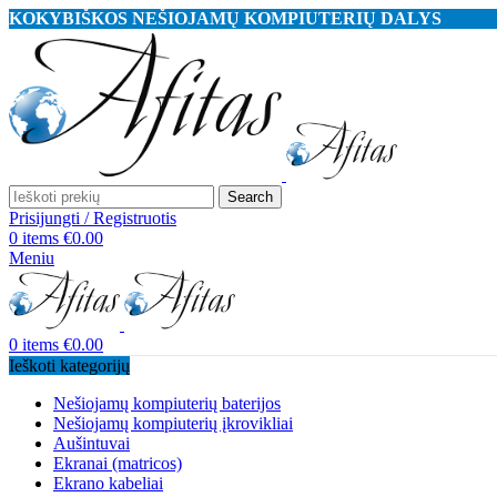
KOKYBIŠKOS NEŠIOJAMŲ KOMPIUTERIŲ DALYS
Search
Prisijungti / Registruotis
0
items
€
0.00
Meniu
0
items
€
0.00
Ieškoti kategorijų
Nešiojamų kompiuterių baterijos
Nešiojamų kompiuterių įkrovikliai
Aušintuvai
Ekranai (matricos)
Ekrano kabeliai