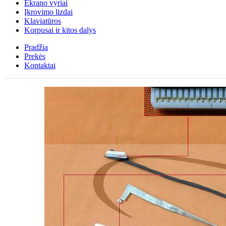
Ekrano vyriai
Įkrovimo lizdai
Klaviatūros
Korpusai ir kitos dalys
Pradžia
Prekės
Kontaktai