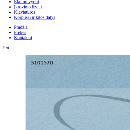
Ekrano vyriai
Įkrovimo lizdai
Klaviatūros
Korpusai ir kitos dalys
Pradžia
Prekės
Kontaktai
Hot