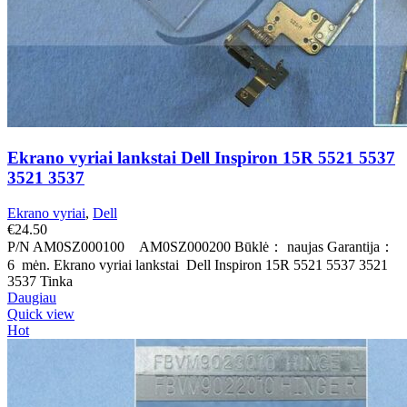
Ekrano vyriai lankstai Dell Inspiron 15R 5521 5537
3521 3537
Ekrano vyriai
,
Dell
€
24.50
P/N AM0SZ000100 AM0SZ000200 Būklė： naujas Garantija：
6 mėn. Ekrano vyriai lankstai Dell Inspiron 15R 5521 5537 3521
3537 Tinka
Daugiau
Quick view
Hot