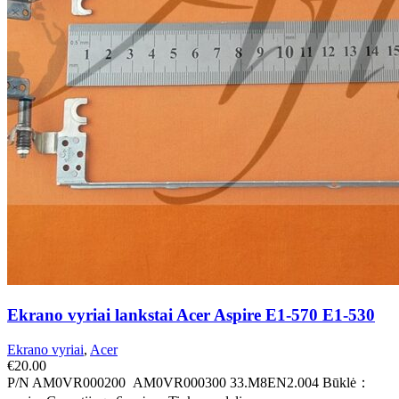
Ekrano vyriai lankstai Acer Aspire E1-570 E1-530
Ekrano vyriai
,
Acer
€
20.00
P/N AM0VR000200 AM0VR000300 33.M8EN2.004 Būklė：