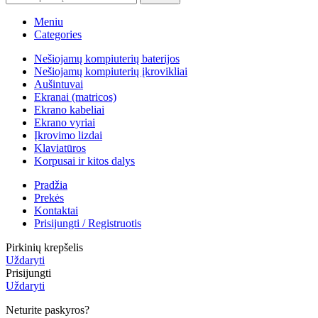
Meniu
Categories
Nešiojamų kompiuterių baterijos
Nešiojamų kompiuterių įkrovikliai
Aušintuvai
Ekranai (matricos)
Ekrano kabeliai
Ekrano vyriai
Įkrovimo lizdai
Klaviatūros
Korpusai ir kitos dalys
Pradžia
Prekės
Kontaktai
Prisijungti / Registruotis
Pirkinių krepšelis
Uždaryti
Prisijungti
Uždaryti
Neturite paskyros?