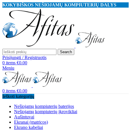
KOKYBIŠKOS NEŠIOJAMŲ KOMPIUTERIŲ DALYS
Search
Prisijungti / Registruotis
0
items
€
0.00
Meniu
0
items
€
0.00
Ieškoti kategorijų
Nešiojamų kompiuterių baterijos
Nešiojamų kompiuterių įkrovikliai
Aušintuvai
Ekranai (matricos)
Ekrano kabeliai