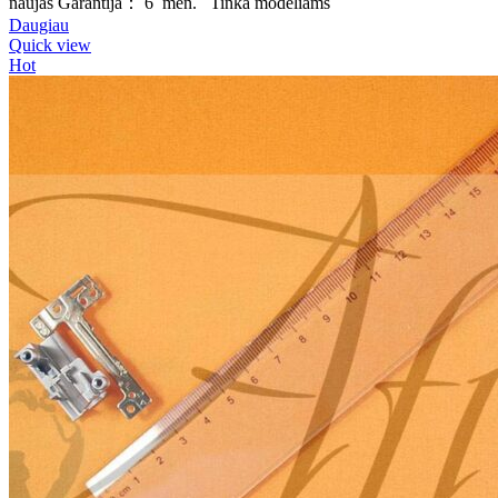
naujas Garantija： 6 mėn. Tinka modeliams
Daugiau
Quick view
Hot