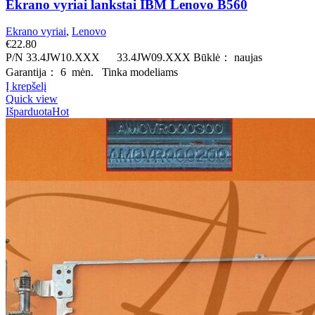
Ekrano vyriai lankstai IBM Lenovo B560
Ekrano vyriai
,
Lenovo
€
22.80
P/N 33.4JW10.XXX 33.4JW09.XXX Būklė： naujas
Garantija： 6 mėn. Tinka modeliams
Į krepšelį
Quick view
Išparduota
Hot