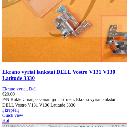
Ekrano vyriai lankstai DELL Vostro V131 V130
Latitude 3330
Ekrano vyriai
,
Dell
€
20.00
P/N Būklė： naujas Garantija： 6 mėn. Ekrano vyriai lankstai
DELL Vostro V131 V130 Latitude 3330
Į krepšelį
Quick view
Hot