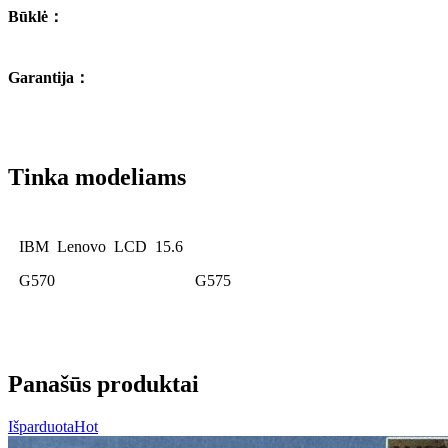
Būklė
：
Garantija
：
Tinka modeliams
IBM Lenovo LCD 15.6
G570
G575
Panašūs produktai
Išparduota
Hot