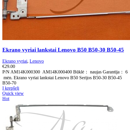
Ekrano vyriai lankstai Lenovo B50 B50-30 B50-45
Ekrano vyriai
,
Lenovo
€
29.00
P/N AM14K000300 AM14K000400 Būklė： naujas Garantija： 6
mėn. Ekrano vyriai lankstai Lenovo B50 Serijos B50-30 B50-45
B50-70
Į krepšelį
Quick view
Hot