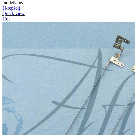
modeliams
Į krepšelį
Quick view
Hot