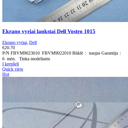
Ekrano vyriai lankstai Dell Vostro 1015
Ekrano vyriai
,
Dell
€
20.70
P/N FBVM9023010 FBVM9022010 Būklė： naujas Garantija：
6 mėn. Tinka modeliams
Į krepšelį
Quick view
Hot