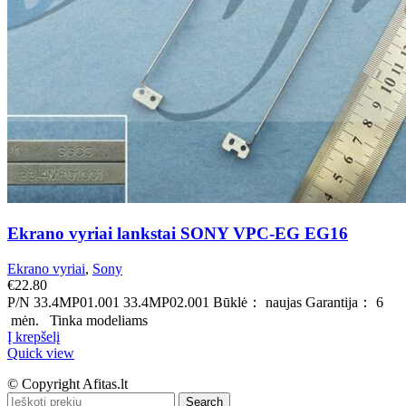
Ekrano vyriai lankstai SONY VPC-EG EG16
Ekrano vyriai
,
Sony
€
22.80
P/N 33.4MP01.001 33.4MP02.001 Būklė： naujas Garantija： 6
mėn. Tinka modeliams
Į krepšelį
Quick view
© Copyright Afitas.lt
Search