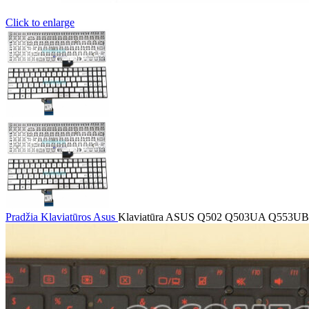
Click to enlarge
Pradžia
Klaviatūros
Asus
Klaviatūra ASUS Q502 Q503UA Q553