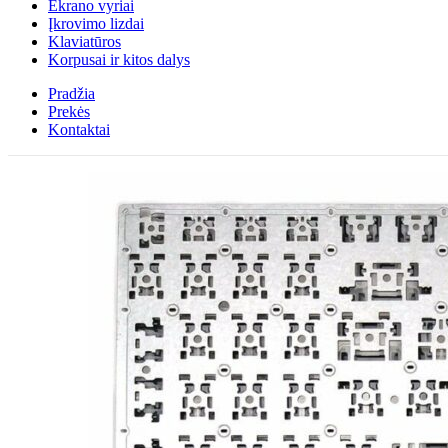
Ekrano vyriai
Įkrovimo lizdai
Klaviatūros
Korpusai ir kitos dalys
Pradžia
Prekės
Kontaktai