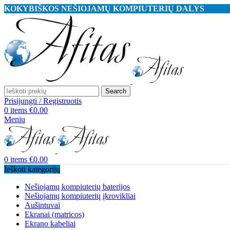
KOKYBIŠKOS NEŠIOJAMŲ KOMPIUTERIŲ DALYS
Search
Prisijungti / Registruotis
0
items
€
0.00
Meniu
0
items
€
0.00
Ieškoti kategorijų
Nešiojamų kompiuterių baterijos
Nešiojamų kompiuterių įkrovikliai
Aušintuvai
Ekranai (matricos)
Ekrano kabeliai