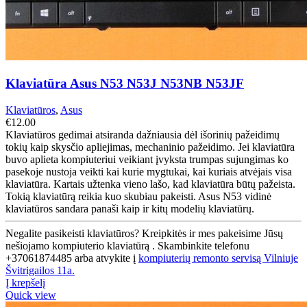
Klaviatūra Asus N53 N53J N53NB N53JF
Klaviatūros
,
Asus
€
12.00
Klaviatūros gedimai atsiranda dažniausia dėl išorinių pažeidimų
tokių kaip skysčio apliejimas, mechaninio pažeidimo. Jei klaviatūra
buvo aplieta kompiuteriui veikiant įvyksta trumpas sujungimas ko
pasekoje nustoja veikti kai kurie mygtukai, kai kuriais atvėjais visa
klaviatūra. Kartais užtenka vieno lašo, kad klaviatūra būtų pažeista.
Tokią klaviatūrą reikia kuo skubiau pakeisti. Asus N53 vidinė
klaviatūros sandara panaši kaip ir kitų modelių klaviatūrų.
Negalite pasikeisti klaviatūros? Kreipkitės ir mes pakeisime Jūsų
nešiojamo kompiuterio klaviatūrą . Skambinkite telefonu
+37061874485 arba atvykite į
kompiuterių remonto servisą Vilniuje
Švitrigailos 11a.
Į krepšelį
Quick view