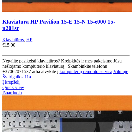
Klaviatūra HP Pavilion 15-E 15-N 15-e000 15-
n201sr
Klaviatūros
,
HP
€
15.00
Negalite pasikeisti klaviatūros? Kreipkitės ir mes pakeisime Jūsų
nešiojamo kompiuterio klaviatūrą . Skambinkite telefonu
+37062071537 arba atvykite į
kompiuterių remonto servisą Vilniuje
Švitrigailos 11a.
Į krepšelį
Quick view
Išparduota