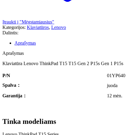
Įtraukti į "Mėgstamiausius"
Kategorijos:
Klaviatūros
,
Lenovo
Dalintis:
Aprašymas
Aprašymas
Klaviatūra Lenovo ThinkPad T15 T15 Gen 2 P15s Gen 1 P15s
P/N
01YP640
Spalva
：
juoda
Garantija
：
12 mėn.
Tinka modeliams
Lenovo ThinkPad T15 Series