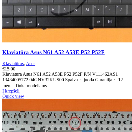
Klaviatūra Asus N61 A52 A53E P52 P52F
Klaviatūros
,
Asus
€
15.00
Klaviatūra Asus N61 A52 A53E P52 P52F P/N V111462AS1
13434005772 04GNV32KUS00 Spalva： juoda Garantija： 12
mėn. Tinka modeliams
Į krepšelį
Quick view