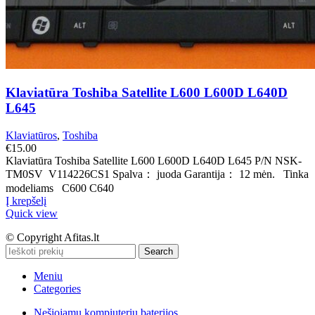
Klaviatūra Toshiba Satellite L600 L600D L640D
L645
Klaviatūros
,
Toshiba
€
15.00
Klaviatūra Toshiba Satellite L600 L600D L640D L645 P/N NSK-
TM0SV V114226CS1 Spalva： juoda Garantija： 12 mėn. Tinka
modeliams C600 C640
Į krepšelį
Quick view
© Copyright Afitas.lt
Search
Meniu
Categories
Nešiojamų kompiuterių baterijos