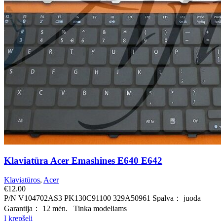
Klaviatūra Acer Emashines E640 E642
Klaviatūros
,
Acer
€
12.00
P/N V104702AS3 PK130C91100 329A50961 Spalva： juoda
Garantija： 12 mėn. Tinka modeliams
Į krepšelį