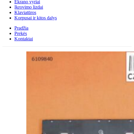
Ekrano vyriai
Įkrovimo lizdai
Klaviatūros
Korpusai ir kitos dalys
Pradžia
Prekės
Kontaktai