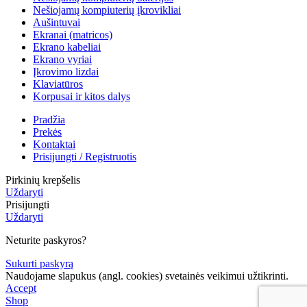
Nešiojamų kompiuterių įkrovikliai
Aušintuvai
Ekranai (matricos)
Ekrano kabeliai
Ekrano vyriai
Įkrovimo lizdai
Klaviatūros
Korpusai ir kitos dalys
Pradžia
Prekės
Kontaktai
Prisijungti / Registruotis
Pirkinių krepšelis
Uždaryti
Prisijungti
Uždaryti
Neturite paskyros?
Sukurti paskyrą
Naudojame slapukus (angl. cookies) svetainės veikimui užtikrinti.
Accept
Shop