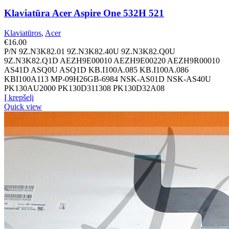
Klaviatūra Acer Aspire One 532H 521
Klaviatūros
,
Acer
€
16.00
P/N 9Z.N3K82.01 9Z.N3K82.40U 9Z.N3K82.Q0U
9Z.N3K82.Q1D AEZH9E00010 AEZH9E00220 AEZH9R00010
AS41D ASQ0U ASQ1D KB.I100A.085 KB.I100A.086
KBI100A113 MP-09H26GB-6984 NSK-AS01D NSK-AS40U
PK130AU2000 PK130D311308 PK130D32A08
Į krepšelį
Quick view