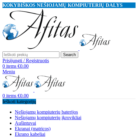
KOKYBIŠKOS NEŠIOJAMŲ KOMPIUTERIŲ DALYS
Search
Prisijungti / Registruotis
0
items
€
0.00
Meniu
0
items
€
0.00
Ieškoti kategorijų
Nešiojamų kompiuterių baterijos
Nešiojamų kompiuterių įkrovikliai
Aušintuvai
Ekranai (matricos)
Ekrano kabeliai