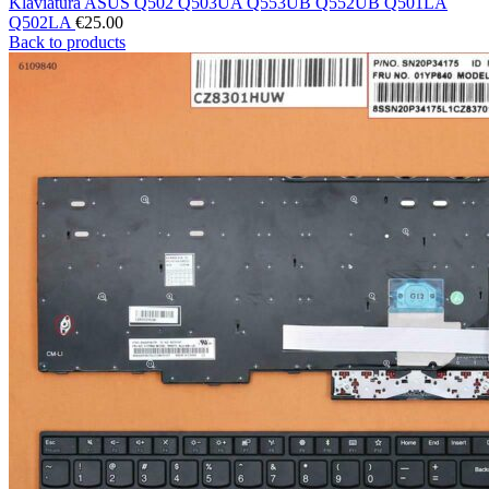
Klaviatūra ASUS Q502 Q503UA Q553UB Q552UB Q501LA
Q502LA
€
25.00
Back to products