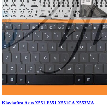
Klaviatūra Asus X551 F551 X551CA X553MA