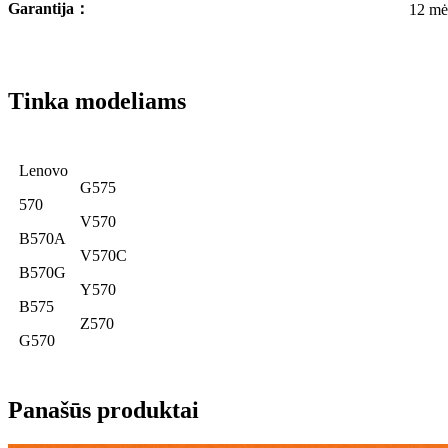
Garantija
：
12 mė
Tinka modeliams
Lenovo
G575
570
V570
B570A
V570C
B570G
Y570
B575
Z570
G570
Panašūs produktai