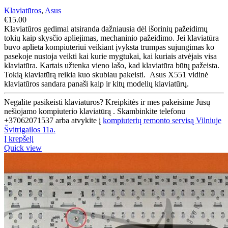
Klaviatūros
,
Asus
€
15.00
Klaviatūros gedimai atsiranda dažniausia dėl išorinių pažeidimų
tokių kaip skysčio apliejimas, mechaninio pažeidimo. Jei klaviatūra
buvo aplieta kompiuteriui veikiant įvyksta trumpas sujungimas ko
pasekoje nustoja veikti kai kurie mygtukai, kai kuriais atvėjais visa
klaviatūra. Kartais užtenka vieno lašo, kad klaviatūra būtų pažeista.
Tokią klaviatūrą reikia kuo skubiau pakeisti. Asus X551 vidinė
klaviatūros sandara panaši kaip ir kitų modelių klaviatūrų.
Negalite pasikeisti klaviatūros? Kreipkitės ir mes pakeisime Jūsų
nešiojamo kompiuterio klaviatūrą . Skambinkite telefonu
+37062071537 arba atvykite į
kompiuterių remonto servisą Vilniuje
Švitrigailos 11a.
Į krepšelį
Quick view