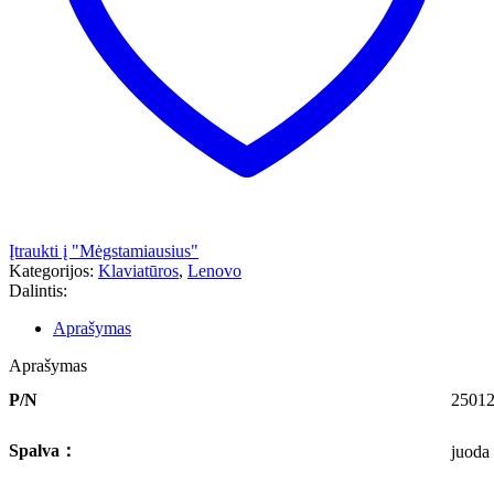
Įtraukti į "Mėgstamiausius"
Kategorijos:
Klaviatūros
,
Lenovo
Dalintis:
Aprašymas
Aprašymas
P/N
2501
Spalva
：
juoda