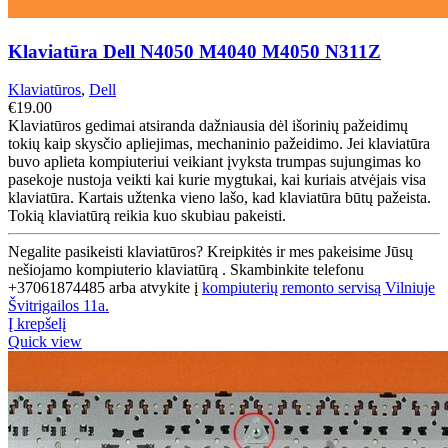
Klaviatūra Dell N4050 M4040 M4050 N311Z
Klaviatūros
,
Dell
€
19.00
Klaviatūros gedimai atsiranda dažniausia dėl išorinių pažeidimų
tokių kaip skysčio apliejimas, mechaninio pažeidimo. Jei klaviatūra
buvo aplieta kompiuteriui veikiant įvyksta trumpas sujungimas ko
pasekoje nustoja veikti kai kurie mygtukai, kai kuriais atvėjais visa
klaviatūra. Kartais užtenka vieno lašo, kad klaviatūra būtų pažeista.
Tokią klaviatūrą reikia kuo skubiau pakeisti.
Negalite pasikeisti klaviatūros? Kreipkitės ir mes pakeisime Jūsų
nešiojamo kompiuterio klaviatūrą . Skambinkite telefonu
+37061874485 arba atvykite į
kompiuterių remonto servisą Vilniuje
Švitrigailos 11a.
Į krepšelį
Quick view