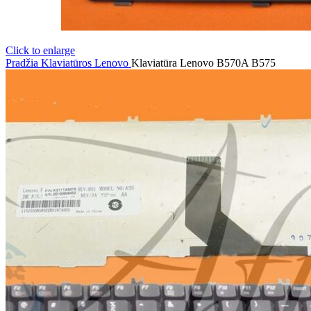
Click to enlarge
Pradžia
Klaviatūros
Lenovo
Klaviatūra Lenovo B570A B575