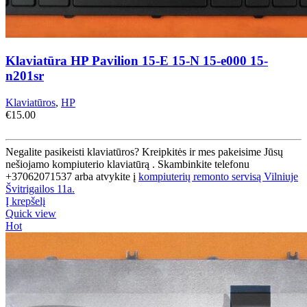
Klaviatūra HP Pavilion 15-E 15-N 15-e000 15-
n201sr
Klaviatūros
,
HP
€
15.00
Negalite pasikeisti klaviatūros? Kreipkitės ir mes pakeisime Jūsų
nešiojamo kompiuterio klaviatūrą . Skambinkite telefonu
+37062071537 arba atvykite į
kompiuterių remonto servisą Vilniuje
Švitrigailos 11a.
Į krepšelį
Quick view
Hot