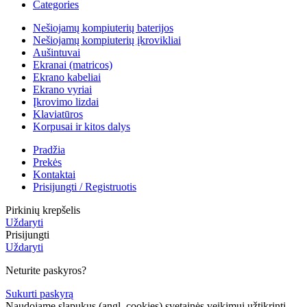
Categories
Nešiojamų kompiuterių baterijos
Nešiojamų kompiuterių įkrovikliai
Aušintuvai
Ekranai (matricos)
Ekrano kabeliai
Ekrano vyriai
Įkrovimo lizdai
Klaviatūros
Korpusai ir kitos dalys
Pradžia
Prekės
Kontaktai
Prisijungti / Registruotis
Pirkinių krepšelis
Uždaryti
Prisijungti
Uždaryti
Neturite paskyros?
Sukurti paskyrą
Naudojame slapukus (angl. cookies) svetainės veikimui užtikrinti.