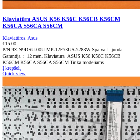
Klaviatūra ASUS K56 K56C K56CB K56CM
K56CA S56CA S56CM
Klaviatūros
,
Asus
€
15.00
P/N 9Z.N9DSU.00U MP-12F53US-5283W Spalva： juoda
Garantija： 12 mėn. Klaviatūra ASUS K56 K56C K56CB
K56CM K56CA S56CA S56CM Tinka modeliams
Į krepšelį
Quick view