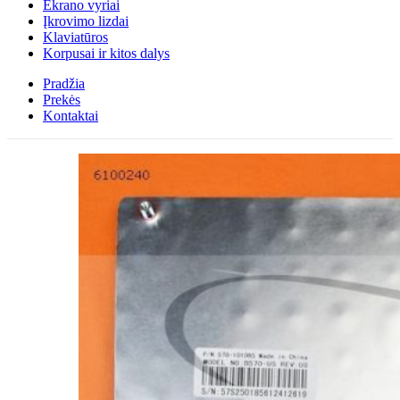
Ekrano vyriai
Įkrovimo lizdai
Klaviatūros
Korpusai ir kitos dalys
Pradžia
Prekės
Kontaktai