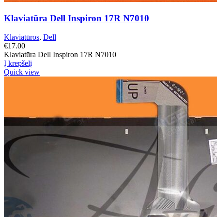
Klaviatūra Dell Inspiron 17R N7010
Klaviatūros
,
Dell
€
17.00
Klaviatūra Dell Inspiron 17R N7010
Į krepšelį
Quick view