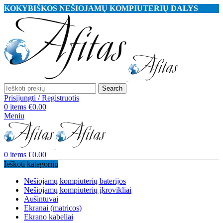
KOKYBIŠKOS NEŠIOJAMŲ KOMPIUTERIŲ DALYS
Search
Prisijungti / Registruotis
0
items
€
0.00
Meniu
0
items
€
0.00
Ieškoti kategorijų
Nešiojamų kompiuterių baterijos
Nešiojamų kompiuterių įkrovikliai
Aušintuvai
Ekranai (matricos)
Ekrano kabeliai